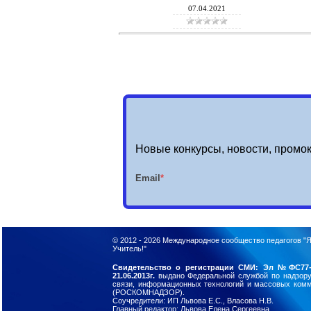
07.04.2021
Новые конкурсы, новости, промок
Email
*
© 2012 - 2026
Международное сообщество педагогов "Я
Учитель!"
Свидетельство о регистрации СМИ: Эл №ФС77-
21.06.2013г.
выдано Федеральной службой по надзор
связи, информационных технологий и массовых ком
(РОСКОМНАДЗОР).
Соучредители: ИП Львова Е.С., Власова Н.В.
Главный редактор: Львова Елена Сергеевна