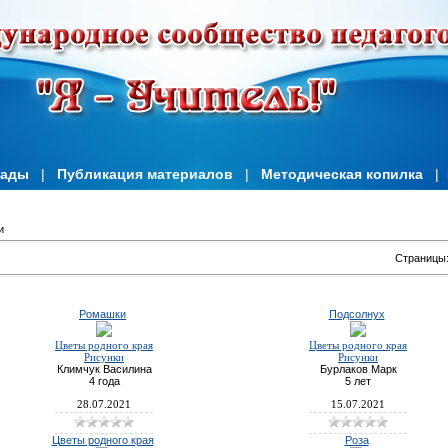
иады
|
Публикация материалов
|
Методическая копилка
|
и
Страницы
Ромашки
Подсолнух
Цветы родного края
Цветы родного края
Рисунки
Рисунки
Климчук Василина
Бурлаков Марк
4 года
5 лет
28.07.2021
15.07.2021
Цветы родного края
Роза