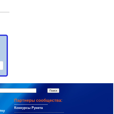
Партнеры сообщества:
---------------------------------
Конкурсы Рунета
тку
.................................................