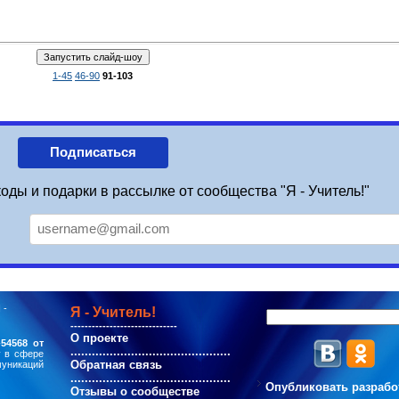
1-45
46-90
91-103
Подписаться
оды и подарки в рассылке от сообщества "Я - Учитель!"
 -
Я - Учитель!
------------------------------
О проекте
54568 от
.............................................
у в сфере
Обратная связь
муникаций
.............................................
Опубликовать разрабо
Отзывы о сообществе