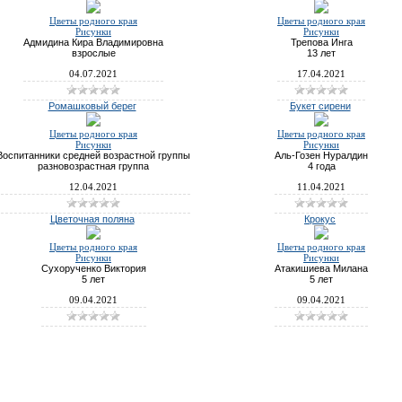
Цветы родного края
Цветы родного края
Рисунки
Рисунки
Адмидина Кира Владимировна
Трепова Инга
взрослые
13 лет
04.07.2021
17.04.2021
Ромашковый берег
Букет сирени
Цветы родного края
Цветы родного края
Рисунки
Рисунки
Воспитанники средней возрастной группы
Аль-Гозен Нуралдин
разновозрастная группа
4 года
12.04.2021
11.04.2021
Цветочная поляна
Крокус
Цветы родного края
Цветы родного края
Рисунки
Рисунки
Сухорученко Виктория
Атакишиева Милана
5 лет
5 лет
09.04.2021
09.04.2021