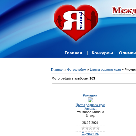
Главная
|
Конкурсы
|
Олимп
Главная
»
Фотоальбом
»
Цветы родного края
» Рисунк
Фотографий в альбоме
:
103
Ромашки
Цветы родного края
Рисунки
Ульянова Милена
3 года
28.07.2021
Одуванчик