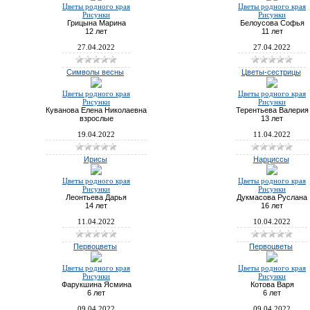
Цветы родного края
Цветы родного края
Рисунки
Рисунки
Грицына Марина
Белоусова Софья
12 лет
11 лет
27.04.2022
27.04.2022
Символы весны
Цветы-сестрицы
Цветы родного края
Цветы родного края
Рисунки
Рисунки
Куванова Елена Николаевна
Терентьева Валерия
взрослые
13 лет
19.04.2022
11.04.2022
Ирисы
Нарциссы
Цветы родного края
Цветы родного края
Рисунки
Рисунки
Леонтьева Дарья
Дукмасова Руслана
14 лет
16 лет
11.04.2022
10.04.2022
Первоцветы
Первоцветы
Цветы родного края
Цветы родного края
Рисунки
Рисунки
Фарукшина Ясмина
Котова Варя
6 лет
6 лет
09.04.2022
09.04.2022