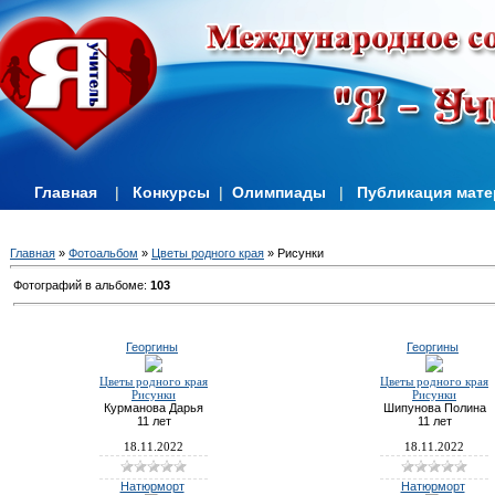
Главная
|
Конкурсы
|
Олимпиады
|
Публикация мат
Главная
»
Фотоальбом
»
Цветы родного края
» Рисунки
Фотографий в альбоме
:
103
Георгины
Георгины
Цветы родного края
Цветы родного края
Рисунки
Рисунки
Курманова Дарья
Шипунова Полина
11 лет
11 лет
18.11.2022
18.11.2022
Натюрморт
Натюрморт