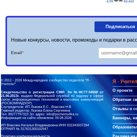
1-45
46-90
91-103
Подписаться
Новые конкурсы, новости, промокоды и подарки в расс
Email
*
© 2012 - 2026
Международное сообщество педагогов "Я -
Я - Учител
Учитель!"
--------------------
О проекте
Свидетельство о регистрации СМИ: Эл №ФС77-54568 от
....................
21.06.2013г.
выдано Федеральной службой по надзору в сфере
Обратная с
связи, информационных технологий и массовых коммуникаций
(РОСКОМНАДЗОР).
....................
Соучредители: ИП Львова Е.С., Власова Н.В.
Отзывы о с
Главный редактор: Львова Елена Сергеевна
....................
Тел. 89277797310 Эл. адрес: info@pochemu4ka.ru
Баннеры, н
Информация на сайте обновлена: 09.08.2026
....................
ИП Власова Наталья Владимировна ИНН 631943037284
Образовате
ОГРНИП № 317631300102947
....................
Реклама на 
Политика конфиденциальности