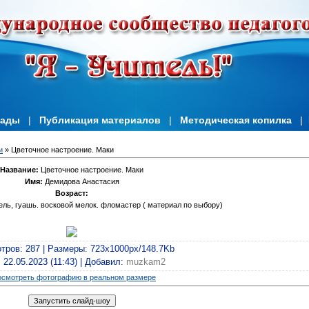
иады
|
Публикация материалов
|
Методическая копилка
|
и
» Цветочное настроение. Маки
Название:
Цветочное настроение. Маки
Имя:
Демидова Анастасия
Возраст:
ль, гуашь. восковой мелок. фломастер ( материал по выбору)
тров
: 287 |
Размеры
: 723x1000px/148.7Kb
: 22.05.2023 (11:43) |
Добавил
:
muzkam2
смотреть фотографию в реальном размере