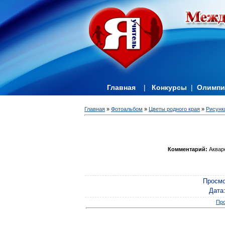
Главная
|
Конкурсы
|
Олимп
Главная
»
Фотоальбом
»
Цветы родного края
»
Рисунк
Комментарий:
Акваре
Просмо
Дата
Про