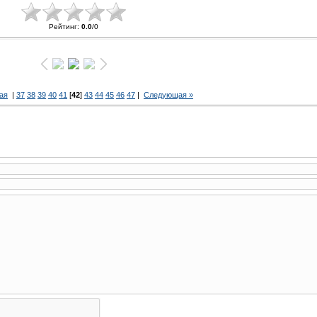
Рейтинг
:
0.0
/
0
ая
|
37
38
39
40
41
[
42
]
43
44
45
46
47
|
Следующая »