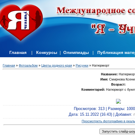
Главная
|
Конкурсы
|
Олимпиады
|
Публикация мат
Главная
»
Фотоальбом
»
Цветы родного края
»
Рисунки
» Натюрморт
Название:
Натюрмор
Имя:
Смирнова Ксени
Возраст:
Комментарий:
Натюрморт с букет
Просмотров
: 313 |
Размеры
: 100
Дата
: 15.11.2022 (16:43) |
Добавил
:
Просмотреть фотографию в реал