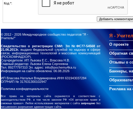
Код *:
© 2012 - 2026
Международное сообщество педагогов "Я -
Я - Учител
Учитель!"
--------------------
О проекте
Свидетельство о регистрации СМИ: Эл №ФС77-54568 от
....................
21.06.2013г.
выдано Федеральной службой по надзору в сфере
Обратная с
связи, информационных технологий и массовых коммуникаций
(РОСКОМНАДЗОР).
....................
Соучредители: ИП Львова Е.С., Власова Н.В.
Отзывы о с
Главный редактор: Львова Елена Сергеевна
....................
Тел. 89277797310 Эл. адрес: info@pochemu4ka.ru
Баннеры, н
Информация на сайте обновлена: 06.08.2026
....................
ИП Власова Наталья Владимировна ИНН 631943037284
Образовате
ОГРНИП № 317631300102947
....................
Реклама на 
Политика конфиденциальности
Все права на материалы сайта охраняются в соответствии с
законодательством РФ, в том числе законом РФ «Об авторском праве и
смежных правах». Любое использование материалов с сайта
запрещено
без
письменного разрешения администрации сайта.