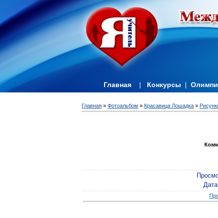
Главная
|
Конкурсы
|
Олимп
Главная
»
Фотоальбом
»
Красавица Лошадка
»
Рисунк
Комм
Просмо
Дата
Про