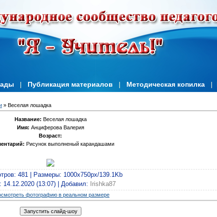
иады
|
Публикация материалов
|
Методическая копилка
|
и
» Веселая лошадка
Название:
Веселая лошадка
Имя:
Анциферова Валерия
Возраст:
ентарий:
Рисунок выполненый карандашами
тров
: 481 |
Размеры
: 1000x750px/139.1Kb
: 14.12.2020 (13:07) |
Добавил
:
Irishka87
смотреть фотографию в реальном размере