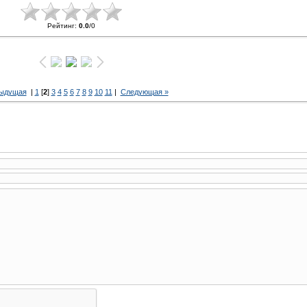
Рейтинг
:
0.0
/
0
дыдущая
|
1
[
2
]
3
4
5
6
7
8
9
10
11
|
Следующая »