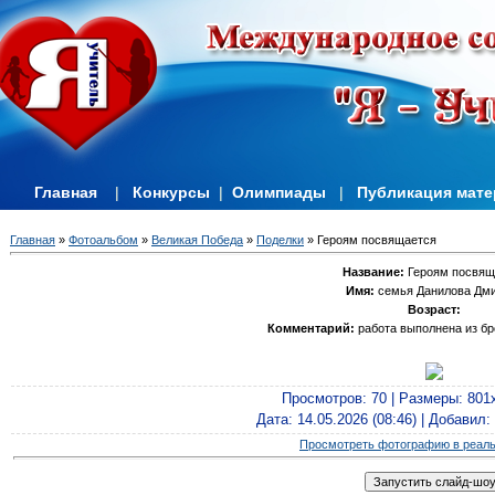
Главная
|
Конкурсы
|
Олимпиады
|
Публикация мат
Главная
»
Фотоальбом
»
Великая Победа
»
Поделки
» Героям посвящается
Название:
Героям посвящ
Имя:
семья Данилова Дм
Возраст:
Комментарий:
работа выполнена из бр
Просмотров
: 70 |
Размеры
: 801
Дата
: 14.05.2026 (08:46) |
Добавил
:
Просмотреть фотографию в реал