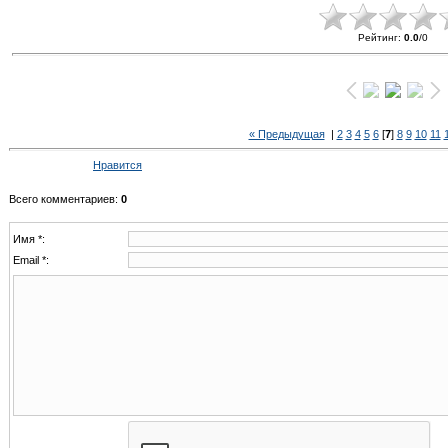
Рейтинг
:
0.0
/
0
« Предыдущая
|
2
3
4
5
6
[
7
]
8
9
10
11
Нравится
Всего комментариев
:
0
Имя *:
Email *: