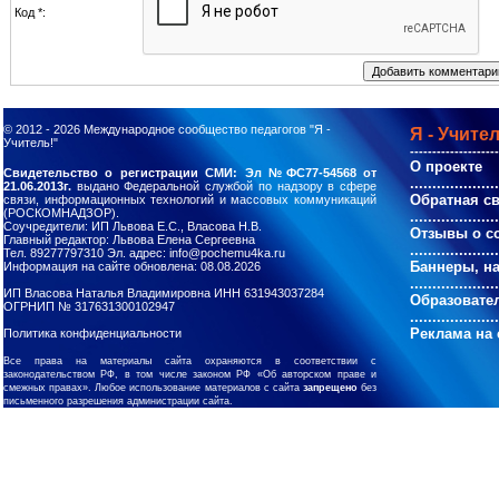
Код *:
© 2012 - 2026
Международное сообщество педагогов "Я -
Я - Учител
Учитель!"
--------------------
О проекте
Свидетельство о регистрации СМИ: Эл №ФС77-54568 от
....................
21.06.2013г.
выдано Федеральной службой по надзору в сфере
Обратная с
связи, информационных технологий и массовых коммуникаций
(РОСКОМНАДЗОР).
....................
Соучредители: ИП Львова Е.С., Власова Н.В.
Отзывы о с
Главный редактор: Львова Елена Сергеевна
....................
Тел. 89277797310 Эл. адрес: info@pochemu4ka.ru
Баннеры, н
Информация на сайте обновлена: 08.08.2026
....................
ИП Власова Наталья Владимировна ИНН 631943037284
Образовате
ОГРНИП № 317631300102947
....................
Реклама на 
Политика конфиденциальности
Все права на материалы сайта охраняются в соответствии с
законодательством РФ, в том числе законом РФ «Об авторском праве и
смежных правах». Любое использование материалов с сайта
запрещено
без
письменного разрешения администрации сайта.