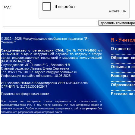
Код *:
© 2012 - 2026
Международное сообщество педагогов "Я -
Я - Учител
Учитель!"
--------------------
О проекте
Свидетельство о регистрации СМИ: Эл №ФС77-54568 от
....................
21.06.2013г.
выдано Федеральной службой по надзору в сфере
Обратная с
связи, информационных технологий и массовых коммуникаций
(РОСКОМНАДЗОР).
....................
Соучредители: ИП Львова Е.С., Власова Н.В.
Отзывы о с
Главный редактор: Львова Елена Сергеевна
....................
Тел. 89277797310 Эл. адрес: info@pochemu4ka.ru
Баннеры, н
Информация на сайте обновлена: 10.08.2026
....................
ИП Власова Наталья Владимировна ИНН 631943037284
Образовате
ОГРНИП № 317631300102947
....................
Реклама на 
Политика конфиденциальности
Все права на материалы сайта охраняются в соответствии с
законодательством РФ, в том числе законом РФ «Об авторском праве и
смежных правах». Любое использование материалов с сайта
запрещено
без
письменного разрешения администрации сайта.