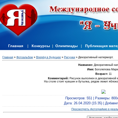
Главная
|
Конкурсы
|
Олимпиады
|
Публикация мат
Главная
»
Фотоальбом
»
Вперёд в будущее
»
Рисунки
» Декоративный натюрморт.
Название:
Декоративный нат
Имя:
Боголепова Мар
Возраст:
11
Комментарий:
Рисунок выполнен в декоративной м
На столе стоят кувшин и бутылка, рядом лежит яблоко
Просмотров
: 551 |
Размеры
: 800
Дата
: 26.04.2020 (15:35) |
Добави
Просмотреть фотографию в реал