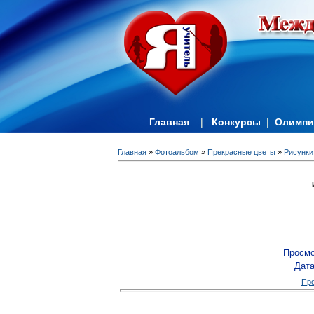
Главная
|
Конкурсы
|
Олимп
Главная
»
Фотоальбом
»
Прекрасные цветы
»
Рисунки
Просмо
Дат
Про