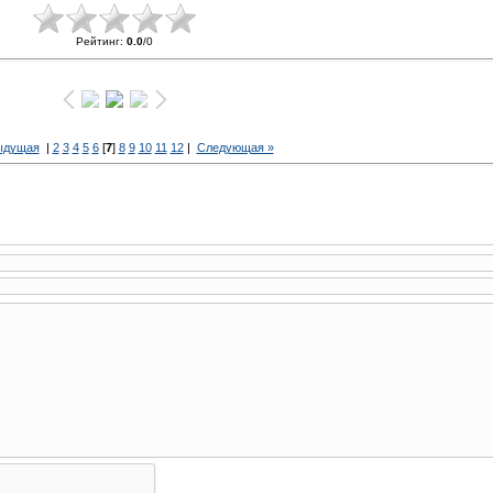
Рейтинг
:
0.0
/
0
ыдущая
|
2
3
4
5
6
[
7
]
8
9
10
11
12
|
Следующая »