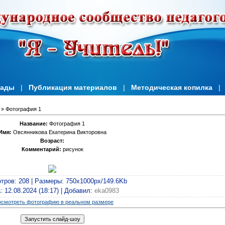
иады
|
Публикация материалов
|
Методическая копилка
|
» Фотография 1
Название:
Фотография 1
Имя:
Овсянникова Екатерина Викторовна
Возраст:
Комментарий:
рисунок
тров
: 208 |
Размеры
: 750x1000px/149.6Kb
а
: 12.08.2024 (18:17) |
Добавил
:
eka0983
смотреть фотографию в реальном размере