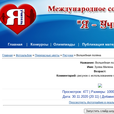
Главная
|
Конкурсы
|
Олимпиады
|
Публикация мат
Главная
»
Фотоальбом
»
Прекрасные цветы
»
Рисунки
» Волшебная поляна
Название:
Волшебная по
Имя:
Зуева Милена
Возраст:
Комментарий:
рисунок с использованием 
Просмотров
: 477 |
Размеры
: 100
Дата
: 30.11.2020 (20:11) |
Добави
Просмотреть фотографию в реал