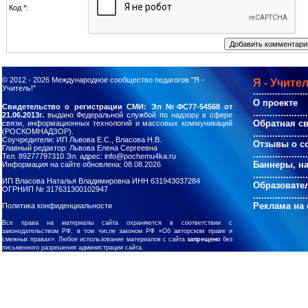
Код *:
© 2012 - 2026
Международное сообщество педагогов "Я -
Я - Учител
Учитель!"
--------------------
О проекте
Свидетельство о регистрации СМИ: Эл №ФС77-54568 от
....................
21.06.2013г.
выдано Федеральной службой по надзору в сфере
Обратная с
связи, информационных технологий и массовых коммуникаций
(РОСКОМНАДЗОР).
....................
Соучредители: ИП Львова Е.С., Власова Н.В.
Отзывы о с
Главный редактор: Львова Елена Сергеевна
....................
Тел. 89277797310 Эл. адрес: info@pochemu4ka.ru
Баннеры, н
Информация на сайте обновлена: 08.08.2026
....................
ИП Власова Наталья Владимировна ИНН 631943037284
Образовате
ОГРНИП № 317631300102947
....................
Реклама на 
Политика конфиденциальности
Все права на материалы сайта охраняются в соответствии с
законодательством РФ, в том числе законом РФ «Об авторском праве и
смежных правах». Любое использование материалов с сайта
запрещено
без
письменного разрешения администрации сайта.