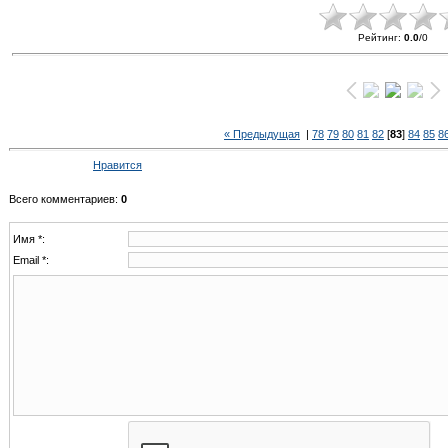
Рейтинг
:
0.0
/
0
« Предыдущая
|
78
79
80
81
82
[
83
]
84
85
8
Нравится
Всего комментариев
:
0
Имя *:
Email *: