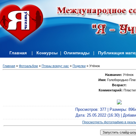
Главная
|
Конкурсы
|
Олимпиады
|
Публикация мат
Главная
»
Фотоальбом
»
Птицы вокруг нас
»
Поделки
» Утёнок
Название:
Утёнок
Имя:
Голобородько Пла
Возраст:
Комментарий:
Пласти
Просмотров
: 377 |
Размеры
: 896
Дата
: 25.05.2022 (16:30) |
Добав
Просмотреть фотографию в реал