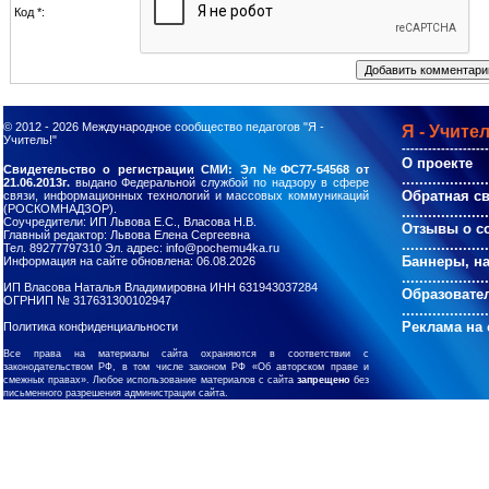
Код *:
© 2012 - 2026
Международное сообщество педагогов "Я -
Я - Учител
Учитель!"
--------------------
О проекте
Свидетельство о регистрации СМИ: Эл №ФС77-54568 от
....................
21.06.2013г.
выдано Федеральной службой по надзору в сфере
Обратная с
связи, информационных технологий и массовых коммуникаций
(РОСКОМНАДЗОР).
....................
Соучредители: ИП Львова Е.С., Власова Н.В.
Отзывы о с
Главный редактор: Львова Елена Сергеевна
....................
Тел. 89277797310 Эл. адрес: info@pochemu4ka.ru
Баннеры, н
Информация на сайте обновлена: 06.08.2026
....................
ИП Власова Наталья Владимировна ИНН 631943037284
Образовате
ОГРНИП № 317631300102947
....................
Реклама на 
Политика конфиденциальности
Все права на материалы сайта охраняются в соответствии с
законодательством РФ, в том числе законом РФ «Об авторском праве и
смежных правах». Любое использование материалов с сайта
запрещено
без
письменного разрешения администрации сайта.