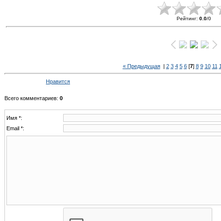
Рейтинг
:
0.0
/
0
« Предыдущая
|
2
3
4
5
6
[
7
]
8
9
10
11
Нравится
Всего комментариев
:
0
Имя *:
Email *: