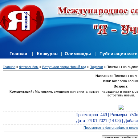
Главная
|
Конкурсы
|
Олимпиады
|
Публикация мат
Главная
»
Фотоальбом
»
Встречали звери Новый год
»
Поделки
» Пингвины на льдине
Название:
Пингвины на ль
Имя:
Киселёва Ксени
Возраст:
Комментарий:
Маленькие, смешные пингвинята, плывут на льдинах в гости к с
встретить новый.
Просмотров
: 449 |
Размеры
: 750
Дата
: 24.01.2021 (14:03) |
Добави
Просмотреть фотографию в реал