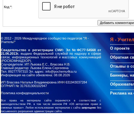
Код *:
© 2012 - 2026
Международное сообщество педагогов "Я -
Я - Учител
Учитель!"
--------------------
О проекте
Свидетельство о регистрации СМИ: Эл №ФС77-54568 от
....................
21.06.2013г.
выдано Федеральной службой по надзору в сфере
Обратная с
связи, информационных технологий и массовых коммуникаций
(РОСКОМНАДЗОР).
....................
Соучредители: ИП Львова Е.С., Власова Н.В.
Отзывы о с
Главный редактор: Львова Елена Сергеевна
....................
Тел. 89277797310 Эл. адрес: info@pochemu4ka.ru
Баннеры, н
Информация на сайте обновлена: 08.08.2026
....................
ИП Власова Наталья Владимировна ИНН 631943037284
Образовате
ОГРНИП № 317631300102947
....................
Реклама на 
Политика конфиденциальности
Все права на материалы сайта охраняются в соответствии с
законодательством РФ, в том числе законом РФ «Об авторском праве и
смежных правах». Любое использование материалов с сайта
запрещено
без
письменного разрешения администрации сайта.