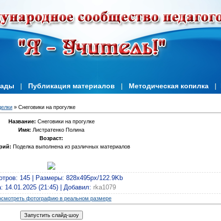
иады
|
Публикация материалов
|
Методическая копилка
|
делки
» Снеговики на прогулке
Название:
Снеговики на прогулке
Имя:
Листратенко Полина
Возраст:
рий:
Поделка выполнена из различных материалов
отров
: 145 |
Размеры
: 828x495px/122.9Kb
а
: 14.01.2025 (21:45) |
Добавил
:
rka1079
смотреть фотографию в реальном размере