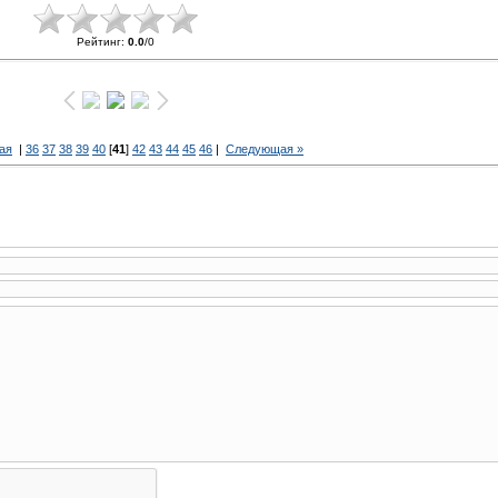
Рейтинг
:
0.0
/
0
ая
|
36
37
38
39
40
[
41
]
42
43
44
45
46
|
Следующая »