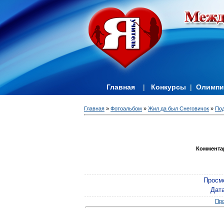
Главная
|
Конкурсы
|
Олимп
Главная
»
Фотоальбом
»
Жил да был Снеговичок
»
По
Коммента
Просм
Дат
Про