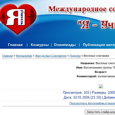
Главная
|
Конкурсы
|
Олимпиады
|
Публикация мат
Главная
»
Фотоальбом
»
Жил да был Снеговичок
»
Поделки
» Весёлые снеговики
Название:
Весёлые снего
Имя:
Воспитанники группы "
Возраст:
Комментарий:
коллективная
Просмотров
: 103 |
Размеры
: 100
Дата
: 10.01.2026 (21:10) |
Добав
Просмотреть фотографию в реал