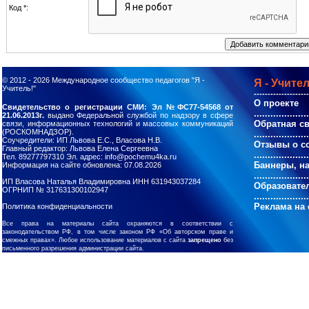
Код *:
© 2012 - 2026
Международное сообщество педагогов "Я -
Я - Учител
Учитель!"
--------------------
О проекте
Свидетельство о регистрации СМИ: Эл №ФС77-54568 от
....................
21.06.2013г.
выдано Федеральной службой по надзору в сфере
Обратная с
связи, информационных технологий и массовых коммуникаций
(РОСКОМНАДЗОР).
....................
Соучредители: ИП Львова Е.С., Власова Н.В.
Отзывы о с
Главный редактор: Львова Елена Сергеевна
....................
Тел. 89277797310 Эл. адрес: info@pochemu4ka.ru
Баннеры, н
Информация на сайте обновлена: 07.08.2026
....................
ИП Власова Наталья Владимировна ИНН 631943037284
Образовате
ОГРНИП № 317631300102947
....................
Реклама на 
Политика конфиденциальности
Все права на материалы сайта охраняются в соответствии с
законодательством РФ, в том числе законом РФ «Об авторском праве и
смежных правах». Любое использование материалов с сайта
запрещено
без
письменного разрешения администрации сайта.