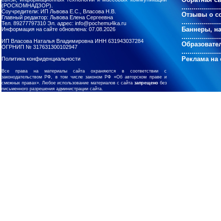
(РОСКОМНАДЗОР).
....................
Соучредители: ИП Львова Е.С., Власова Н.В.
Отзывы о с
Главный редактор: Львова Елена Сергеевна
....................
Тел. 89277797310 Эл. адрес: info@pochemu4ka.ru
Баннеры, н
Информация на сайте обновлена: 07.08.2026
....................
ИП Власова Наталья Владимировна ИНН 631943037284
Образовате
ОГРНИП № 317631300102947
....................
Реклама на 
Политика конфиденциальности
Все права на материалы сайта охраняются в соответствии с
законодательством РФ, в том числе законом РФ «Об авторском праве и
смежных правах». Любое использование материалов с сайта
запрещено
без
письменного разрешения администрации сайта.