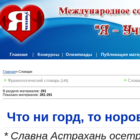
Главная
|
Конкурсы
|
Олимпиады
|
Публикация мат
Главная
» Словари
Фразеологический словарь
Слова
[145]
В разделе материалов
:
291
Показано материалов
:
281-291
Что ни горд, то норо
* Славна Астрахань осетр