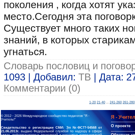
поколения , когда хотят ук
место.Сегодня эта поговор
Существует много таких н
знаний, в которых старика
угнаться.
Словарь пословиц и погово
1093 | Добавил:
ТВ
| Дата:
2
Комментарии (0)
1-20
21-40
...
241-260
261-280
© 2012 - 2026
Международное сообщество педагогов "Я -
Я - Учител
Учитель!"
--------------------
О проекте
Свидетельство о регистрации СМИ: Эл №ФС77-54568 от
....................
21.06.2013г.
выдано Федеральной службой по надзору в сфере
Обратная с
связи, информационных технологий и массовых коммуникаций