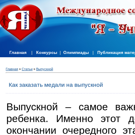
Главная
|
Конкурсы
|
Олимпиады
|
Публикация мат
Главная
»
Статьи
»
Выпускной
Как заказать медали на выпускной
Выпускной – самое важ
ребенка. Именно этот д
окончании очередного э