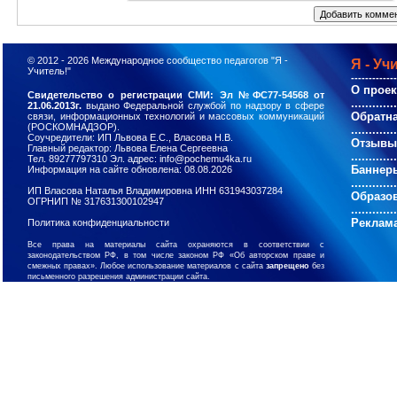
© 2012 - 2026
Международное сообщество педагогов "Я -
Я - Уч
Учитель!"
-------------
О проек
Свидетельство о регистрации СМИ: Эл №ФС77-54568 от
............
21.06.2013г.
выдано Федеральной службой по надзору в сфере
Обратна
связи, информационных технологий и массовых коммуникаций
(РОСКОМНАДЗОР).
............
Соучредители: ИП Львова Е.С., Власова Н.В.
Отзывы
Главный редактор: Львова Елена Сергеевна
............
Тел. 89277797310 Эл. адрес: info@pochemu4ka.ru
Баннер
Информация на сайте обновлена: 08.08.2026
............
ИП Власова Наталья Владимировна ИНН 631943037284
Образо
ОГРНИП № 317631300102947
............
Реклама
Политика конфиденциальности
Все права на материалы сайта охраняются в соответствии с
законодательством РФ, в том числе законом РФ «Об авторском праве и
смежных правах». Любое использование материалов с сайта
запрещено
без
письменного разрешения администрации сайта.