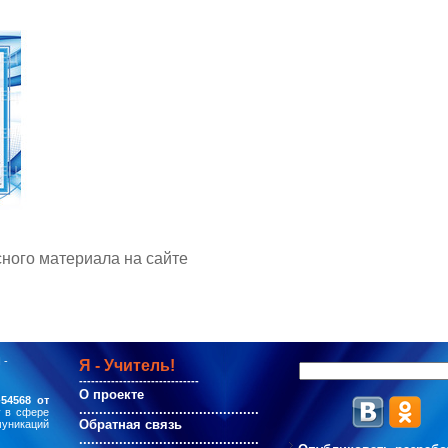
сного материала на сайте
 -
Я - Учитель!
------------------------------
О проекте
54568 от
.............................................
у в сфере
Обратная связь
муникаций
.............................................