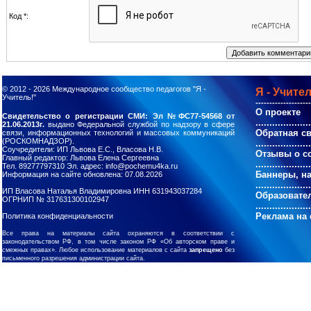
Код *:
© 2012 - 2026
Международное сообщество педагогов "Я -
Я - Учител
Учитель!"
--------------------
О проекте
Свидетельство о регистрации СМИ: Эл №ФС77-54568 от
....................
21.06.2013г.
выдано Федеральной службой по надзору в сфере
Обратная с
связи, информационных технологий и массовых коммуникаций
(РОСКОМНАДЗОР).
....................
Соучредители: ИП Львова Е.С., Власова Н.В.
Отзывы о с
Главный редактор: Львова Елена Сергеевна
....................
Тел. 89277797310 Эл. адрес: info@pochemu4ka.ru
Баннеры, н
Информация на сайте обновлена: 07.08.2026
....................
ИП Власова Наталья Владимировна ИНН 631943037284
Образовате
ОГРНИП № 317631300102947
....................
Реклама на 
Политика конфиденциальности
Все права на материалы сайта охраняются в соответствии с
законодательством РФ, в том числе законом РФ «Об авторском праве и
смежных правах». Любое использование материалов с сайта
запрещено
без
письменного разрешения администрации сайта.