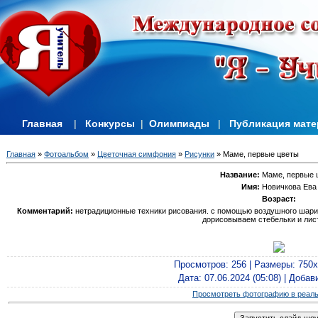
Главная
|
Конкурсы
|
Олимпиады
|
Публикация мат
Главная
»
Фотоальбом
»
Цветочная симфония
»
Рисунки
» Маме, первые цветы
Название:
Маме, первые 
Имя:
Новичкова Ева
Возраст:
Комментарий:
нетрадиционные техники рисования. с помощью воздушного шарик
дорисовываем стебельки и лис
Просмотров
: 256 |
Размеры
: 750
Дата
: 07.06.2024 (05:08) |
Добав
Просмотреть фотографию в реал