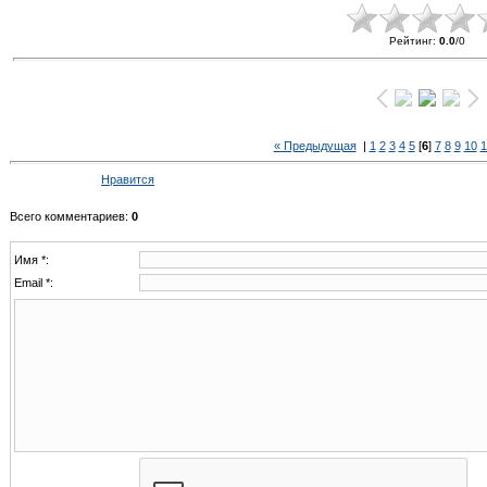
Рейтинг
:
0.0
/
0
« Предыдущая
|
1
2
3
4
5
[
6
]
7
8
9
10
1
Нравится
Всего комментариев
:
0
Имя *:
Email *: