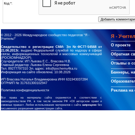
Код *:
© 2012 - 2026
Международное сообщество педагогов "Я -
Я - Учител
Учитель!"
--------------------
О проекте
Свидетельство о регистрации СМИ: Эл №ФС77-54568 от
....................
21.06.2013г.
выдано Федеральной службой по надзору в сфере
Обратная с
связи, информационных технологий и массовых коммуникаций
(РОСКОМНАДЗОР).
....................
Соучредители: ИП Львова Е.С., Власова Н.В.
Отзывы о с
Главный редактор: Львова Елена Сергеевна
....................
Тел. 89277797310 Эл. адрес: info@pochemu4ka.ru
Баннеры, н
Информация на сайте обновлена: 10.08.2026
....................
ИП Власова Наталья Владимировна ИНН 631943037284
Образовате
ОГРНИП № 317631300102947
....................
Реклама на 
Политика конфиденциальности
Все права на материалы сайта охраняются в соответствии с
законодательством РФ, в том числе законом РФ «Об авторском праве и
смежных правах». Любое использование материалов с сайта
запрещено
без
письменного разрешения администрации сайта.