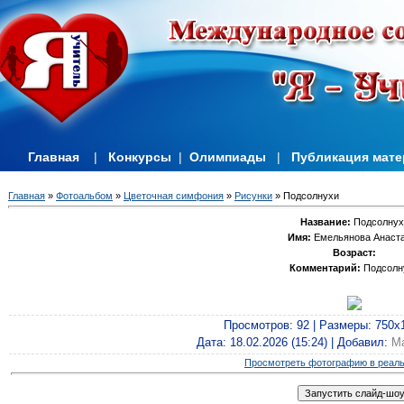
Главная
|
Конкурсы
|
Олимпиады
|
Публикация мат
Главная
»
Фотоальбом
»
Цветочная симфония
»
Рисунки
» Подсолнухи
Название:
Подсолнух
Имя:
Емельянова Анаст
Возраст:
Комментарий:
Подсолн
Просмотров
: 92 |
Размеры
: 750x
Дата
: 18.02.2026 (15:24) |
Добавил
:
М
Просмотреть фотографию в реал