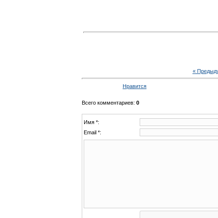
« Предыд
Нравится
Всего комментариев
:
0
Имя *:
Email *: