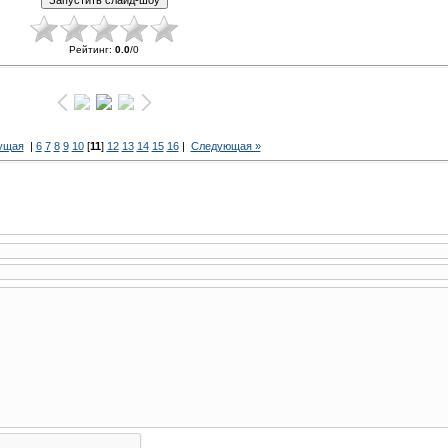
Рейтинг
:
0.0
/
0
ущая
|
6
7
8
9
10
[
11
]
12
13
14
15
16
|
Следующая »