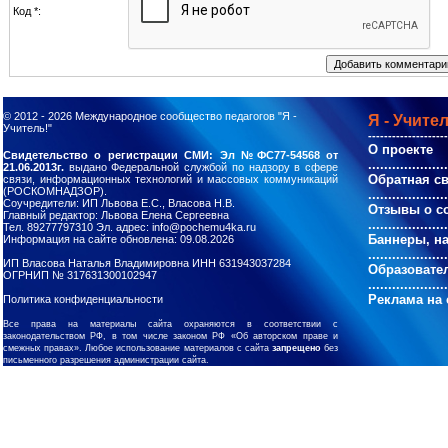
Код *:
© 2012 - 2026
Международное сообщество педагогов "Я -
Я - Учител
Учитель!"
--------------------
О проекте
Свидетельство о регистрации СМИ: Эл №ФС77-54568 от
....................
21.06.2013г.
выдано Федеральной службой по надзору в сфере
Обратная с
связи, информационных технологий и массовых коммуникаций
(РОСКОМНАДЗОР).
....................
Соучредители: ИП Львова Е.С., Власова Н.В.
Отзывы о с
Главный редактор: Львова Елена Сергеевна
....................
Тел. 89277797310 Эл. адрес: info@pochemu4ka.ru
Баннеры, н
Информация на сайте обновлена: 09.08.2026
....................
ИП Власова Наталья Владимировна ИНН 631943037284
Образовате
ОГРНИП № 317631300102947
....................
Реклама на 
Политика конфиденциальности
Все права на материалы сайта охраняются в соответствии с
законодательством РФ, в том числе законом РФ «Об авторском праве и
смежных правах». Любое использование материалов с сайта
запрещено
без
письменного разрешения администрации сайта.