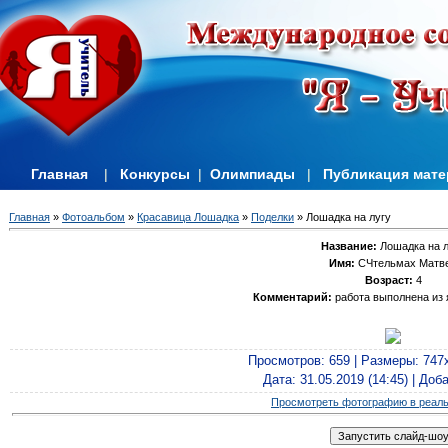
Главная
|
Конкурсы
|
Олимпиады
|
Публикация мат
Главная
»
Фотоальбом
»
Красавица Лошадка
»
Поделки
» Лошадка на лугу
Название:
Лошадка на л
Имя:
СЧтельмах Матв
Возраст:
4
Комментарий:
работа выполнена из 
Просмотров
: 659 |
Размеры
: 747
Дата
: 31.05.2019 (14:45) |
Доб
Просмотреть фотографию в реал