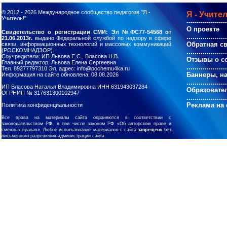
© 2012 - 2026
Международное сообщество педагогов "Я -
Я - Учител
Учитель!"
--------------------
О проекте
Свидетельство о регистрации СМИ: Эл №ФС77-54568 от
....................
21.06.2013г.
выдано Федеральной службой по надзору в сфере
Обратная с
связи, информационных технологий и массовых коммуникаций
(РОСКОМНАДЗОР).
....................
Соучредители: ИП Львова Е.С., Власова Н.В.
Отзывы о с
Главный редактор: Львова Елена Сергеевна
....................
Тел. 89277797310 Эл. адрес: info@pochemu4ka.ru
Баннеры, н
Информация на сайте обновлена: 08.08.2026
....................
ИП Власова Наталья Владимировна ИНН 631943037284
Образовате
ОГРНИП № 317631300102947
....................
Реклама на 
Политика конфиденциальности
Все права на материалы сайта охраняются в соответствии с
законодательством РФ, в том числе законом РФ «Об авторском праве и
смежных правах». Любое использование материалов с сайта
запрещено
без
письменного разрешения администрации сайта.