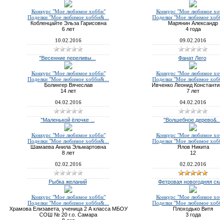
Конкурс "Мое любимое хобби"
Конкурс "Мое любимое хо
Поделки "Мое любимое хобби&...
Поделки "Мое любимое хоб
Кобленцайте Эльза Гарисовна
Марянин Александр
6 лет
4 года
10.02.2016
09.02.2016
"Весенние переливы...
Фанат Лего
Конкурс "Мое любимое хобби"
Конкурс "Мое любимое хо
Поделки "Мое любимое хобби&...
Поделки "Мое любимое хоб
Болингер Вячеслав
Ивченко Леонид Констант
14 лет
7 лет
04.02.2016
04.02.2016
"Маленькой ёлочке ...
"Волшебное дерево&..
Конкурс "Мое любимое хобби"
Конкурс "Мое любимое хо
Поделки "Мое любимое хобби&...
Поделки "Мое любимое хоб
Шамаева Анила Эльмартовна
Ялов Никита
8 лет
12
02.02.2016
02.02.2016
Рыбка желаний
Фетровая новогодняя ска
Конкурс "Мое любимое хобби"
Конкурс "Мое любимое хо
Поделки "Мое любимое хобби&...
Поделки "Мое любимое хоб
Храмова Елизавета, ученица 2 А класса МБОУ
Плоходько Витя
СОШ № 20 г.о. Самара
3 года