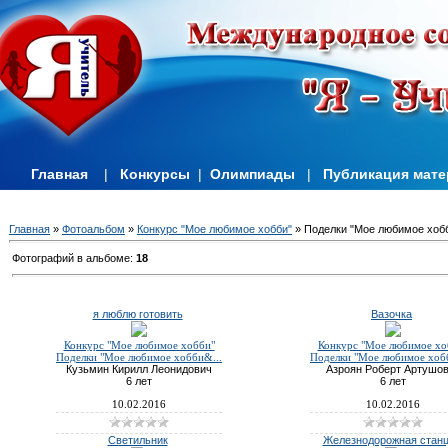
Главная
|
Конкурсы
|
Олимпиады
|
Публикация мат
Главная
»
Фотоальбом
»
Конкурс "Мое любимое хобби"
» Поделки "Мое любимое хобб
Фотографий в альбоме
:
18
я люблю готовить
Вазочка
Конкурс "Мое любимое хобби"
Конкурс "Мое любимое хо
Поделки "Мое любимое хобби&...
Поделки "Мое любимое хоб
Кузьмин Кирилл Леонидович
Азроян Роберт Артушо
6 лет
6 лет
10.02.2016
10.02.2016
Светильник
Железнодорожная стан