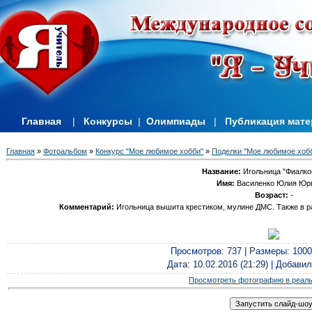
Главная
|
Конкурсы
|
Олимпиады
|
Публикация мат
Главная
»
Фотоальбом
»
Конкурс "Мое любимое хобби"
»
Поделки "Мое любимое хобб
Название:
Игольница "Фиалко
Имя:
Василенко Юлия Юр
Возраст:
-
Комментарий:
Игольница вышита крестиком, мулине ДМС. Также в рабо
Просмотров
: 737 |
Размеры
: 100
Дата
: 10.02.2016 (21:29) |
Добавил
Просмотреть фотографию в реал