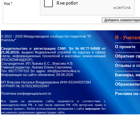
Код *:
© 2012 - 2026
Международное сообщество педагогов "Я -
Я - Учител
Учитель!"
--------------------
О проекте
Свидетельство о регистрации СМИ: Эл №ФС77-54568 от
....................
21.06.2013г.
выдано Федеральной службой по надзору в сфере
Обратная с
связи, информационных технологий и массовых коммуникаций
(РОСКОМНАДЗОР).
....................
Соучредители: ИП Львова Е.С., Власова Н.В.
Отзывы о с
Главный редактор: Львова Елена Сергеевна
....................
Тел. 89277797310 Эл. адрес: info@pochemu4ka.ru
Баннеры, н
Информация на сайте обновлена: 09.08.2026
....................
ИП Власова Наталья Владимировна ИНН 631943037284
Образовате
ОГРНИП № 317631300102947
....................
Реклама на 
Политика конфиденциальности
Все права на материалы сайта охраняются в соответствии с
законодательством РФ, в том числе законом РФ «Об авторском праве и
смежных правах». Любое использование материалов с сайта
запрещено
без
письменного разрешения администрации сайта.