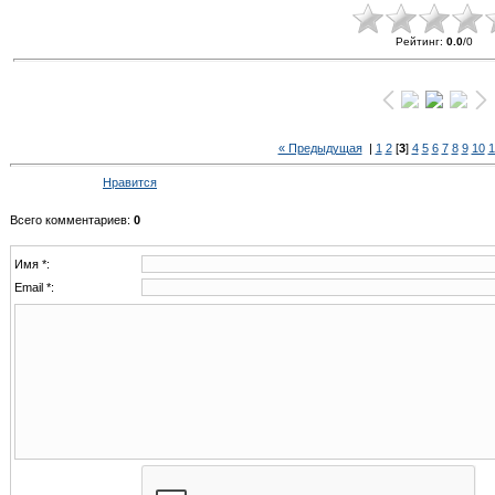
Рейтинг
:
0.0
/
0
« Предыдущая
|
1
2
[
3
]
4
5
6
7
8
9
10
1
Нравится
Всего комментариев
:
0
Имя *:
Email *: