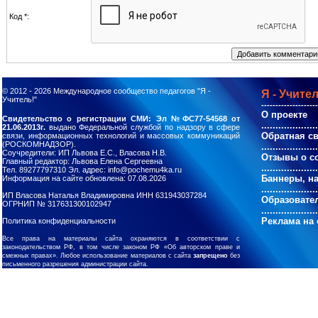
Код *:
© 2012 - 2026
Международное сообщество педагогов "Я -
Я - Учител
Учитель!"
--------------------
О проекте
Свидетельство о регистрации СМИ: Эл №ФС77-54568 от
....................
21.06.2013г.
выдано Федеральной службой по надзору в сфере
Обратная с
связи, информационных технологий и массовых коммуникаций
(РОСКОМНАДЗОР).
....................
Соучредители: ИП Львова Е.С., Власова Н.В.
Отзывы о с
Главный редактор: Львова Елена Сергеевна
....................
Тел. 89277797310 Эл. адрес: info@pochemu4ka.ru
Баннеры, н
Информация на сайте обновлена: 07.08.2026
....................
ИП Власова Наталья Владимировна ИНН 631943037284
Образовате
ОГРНИП № 317631300102947
....................
Реклама на 
Политика конфиденциальности
Все права на материалы сайта охраняются в соответствии с
законодательством РФ, в том числе законом РФ «Об авторском праве и
смежных правах». Любое использование материалов с сайта
запрещено
без
письменного разрешения администрации сайта.