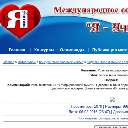
Главная
|
Конкурсы
|
Олимпиады
|
Публикация мат
Главная
»
Фотоальбом
»
Конкурс "Мое любимое хобби"
»
Поделки "Мое любимое хобб
Название:
Розы из гофрирован
Имя:
Балюк Анна Никола
Возраст:
-
Комментарий:
Розы выполнены из гофрированной бумаги. Сделаны были в подар
дарили свои подарки. Всего я выполнила 45 таких р
Просмотров
: 1070 |
Размеры
: 99
Дата
: 06.02.2016 (23:47) |
Добавил
Просмотреть фотографию в реал