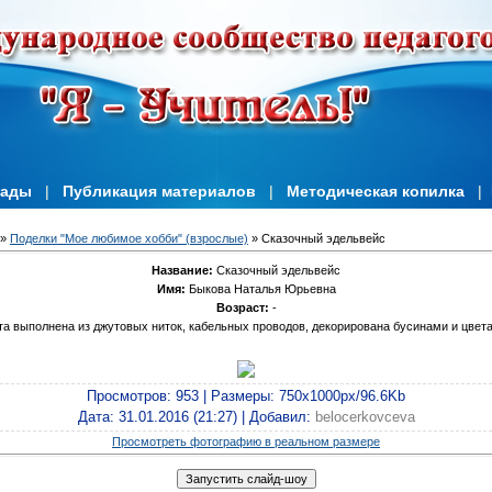
иады
|
Публикация материалов
|
Методическая копилка
|
»
Поделки "Мое любимое хобби" (взрослые)
» Сказочный эдельвейс
Название:
Сказочный эдельвейс
Имя:
Быкова Наталья Юрьевна
Возраст:
-
а выполнена из джутовых ниток, кабельных проводов, декорирована бусинами и цвета
Просмотров
: 953 |
Размеры
: 750x1000px/96.6Kb
Дата
: 31.01.2016 (21:27) |
Добавил
:
belocerkovceva
Просмотреть фотографию в реальном размере