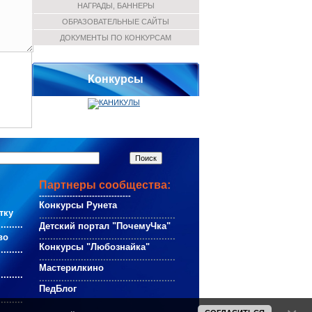
НАГРАДЫ, БАННЕРЫ
ОБРАЗОВАТЕЛЬНЫЕ САЙТЫ
ДОКУМЕНТЫ ПО КОНКУРСАМ
Конкурсы
Партнеры сообщества:
---------------------------------
Конкурсы Рунета
тку
.................................................
.........
Детский портал "ПочемуЧка"
.................................................
во
Конкурсы "Любознайка"
.........
.................................................
Мастерилкино
.........
.................................................
ПедБлог
.........