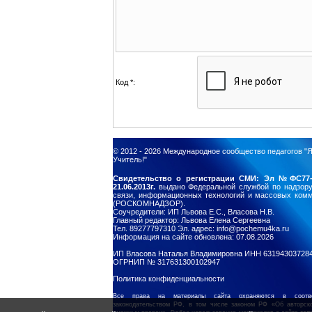
Код *:
© 2012 - 2026
Международное сообщество педагогов "Я
Учитель!"
Свидетельство о регистрации СМИ: Эл №ФС77-
21.06.2013г.
выдано Федеральной службой по надзор
связи, информационных технологий и массовых ком
(РОСКОМНАДЗОР).
Соучредители: ИП Львова Е.С., Власова Н.В.
Главный редактор: Львова Елена Сергеевна
Тел. 89277797310 Эл. адрес: info@pochemu4ka.ru
Информация на сайте обновлена: 07.08.2026
ИП Власова Наталья Владимировна ИНН 63194303728
ОГРНИП № 317631300102947
Политика конфиденциальности
Все права на материалы сайта охраняются в соотв
законодательством РФ, в том числе законом РФ «Об авторск