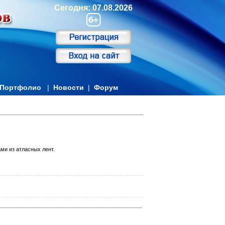
Сегодня: 07.08.2026
Портфолио
|
Новости
|
Форум
ми из атласных лент.