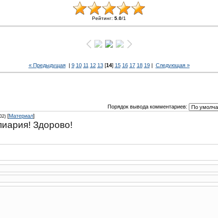
Рейтинг
:
5.0
/
1
« Предыдущая
|
9
10
11
12
13
[
14
]
15
16
17
18
19
|
Следующая »
Порядок вывода комментариев:
[
Материал
]
02)
иария! Здорово!