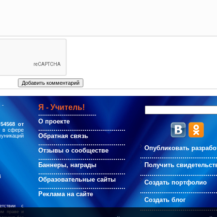
 -
Я - Учитель!
------------------------------
О проекте
54568 от
.............................................
у в сфере
Обратная связь
муникаций
.............................................
Опубликовать разрабо
Отзывы о сообществе
.......................................
.............................................
Баннеры, награды
Получить свидетельст
.............................................
.......................................
4
Образовательные сайты
Создать портфолио
.............................................
.......................................
Реклама на сайте
Создать блог
етствии с
.......................................
ом праве и