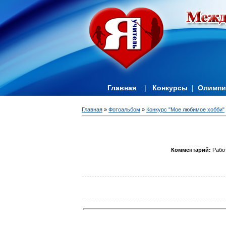
Главная
|
Конкурсы
|
Олимп
Главная
»
Фотоальбом
»
Конкурс "Мое любимое хобби"
Комментарий:
Работ