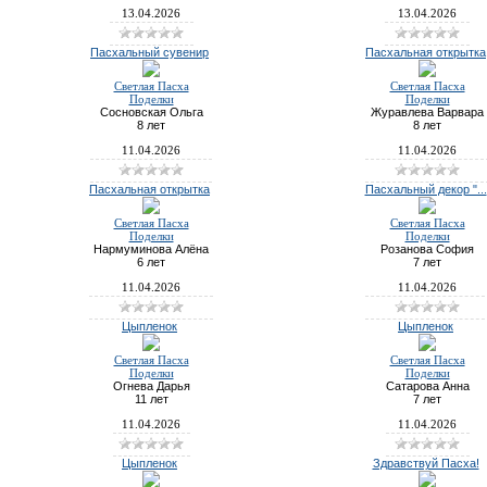
13.04.2026
13.04.2026
Пасхальный сувенир
Пасхальная открытка
Светлая Пасха
Светлая Пасха
Поделки
Поделки
Сосновская Ольга
Журавлева Варвара
8 лет
8 лет
11.04.2026
11.04.2026
Пасхальная открытка
Пасхальный декор "...
Светлая Пасха
Светлая Пасха
Поделки
Поделки
Нармуминова Алёна
Розанова София
6 лет
7 лет
11.04.2026
11.04.2026
Цыпленок
Цыпленок
Светлая Пасха
Светлая Пасха
Поделки
Поделки
Огнева Дарья
Сатарова Анна
11 лет
7 лет
11.04.2026
11.04.2026
Цыпленок
Здравствуй Пасха!