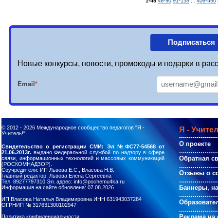
1-45
46-90
91-135
...
406-450
Подписаться
Новые конкурсы, новости, промокоды и подарки в расс
Email
*
© 2012 - 2026
Международное сообщество педагогов "Я -
Я - Учител
Учитель!"
--------------------
О проекте
Свидетельство о регистрации СМИ: Эл №ФС77-54568 от
....................
21.06.2013г.
выдано Федеральной службой по надзору в сфере
Обратная с
связи, информационных технологий и массовых коммуникаций
(РОСКОМНАДЗОР).
....................
Соучредители: ИП Львова Е.С., Власова Н.В.
Отзывы о с
Главный редактор: Львова Елена Сергеевна
....................
Тел. 89277797310 Эл. адрес: info@pochemu4ka.ru
Баннеры, н
Информация на сайте обновлена: 07.08.2026
....................
ИП Власова Наталья Владимировна ИНН 631943037284
Образовате
ОГРНИП № 317631300102947
....................
Реклама на 
Политика конфиденциальности