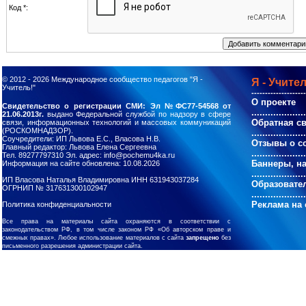
Код *:
© 2012 - 2026
Международное сообщество педагогов "Я -
Я - Учител
Учитель!"
--------------------
О проекте
Свидетельство о регистрации СМИ: Эл №ФС77-54568 от
....................
21.06.2013г.
выдано Федеральной службой по надзору в сфере
Обратная с
связи, информационных технологий и массовых коммуникаций
(РОСКОМНАДЗОР).
....................
Соучредители: ИП Львова Е.С., Власова Н.В.
Отзывы о с
Главный редактор: Львова Елена Сергеевна
....................
Тел. 89277797310 Эл. адрес: info@pochemu4ka.ru
Баннеры, н
Информация на сайте обновлена: 10.08.2026
....................
ИП Власова Наталья Владимировна ИНН 631943037284
Образовате
ОГРНИП № 317631300102947
....................
Реклама на 
Политика конфиденциальности
Все права на материалы сайта охраняются в соответствии с
законодательством РФ, в том числе законом РФ «Об авторском праве и
смежных правах». Любое использование материалов с сайта
запрещено
без
письменного разрешения администрации сайта.