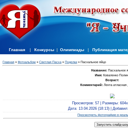
Главная
|
Конкурсы
|
Олимпиады
|
Публикация мат
Главная
»
Фотоальбом
»
Светлая Пасха
»
Поделки
» Пасхальное яйцо
Название:
Пасхальное 
Имя:
Коваленко Поли
Возраст:
Комментарий:
Лента атласная 
Просмотров
: 57 |
Размеры
: 604
Дата
: 13.04.2026 (18:13) |
Добавил
Просмотреть фотографию в реал