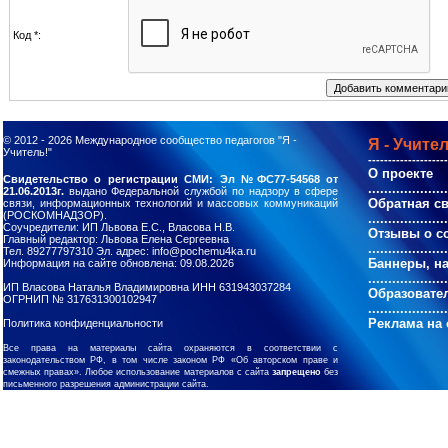
Код *:
© 2012 - 2026
Международное сообщество педагогов "Я -
Я - Учител
Учитель!"
--------------------
О проекте
Свидетельство о регистрации СМИ: Эл №ФС77-54568 от
....................
21.06.2013г.
выдано Федеральной службой по надзору в сфере
Обратная с
связи, информационных технологий и массовых коммуникаций
(РОСКОМНАДЗОР).
....................
Соучредители: ИП Львова Е.С., Власова Н.В.
Отзывы о с
Главный редактор: Львова Елена Сергеевна
....................
Тел. 89277797310 Эл. адрес: info@pochemu4ka.ru
Баннеры, н
Информация на сайте обновлена: 09.08.2026
....................
ИП Власова Наталья Владимировна ИНН 631943037284
Образовате
ОГРНИП № 317631300102947
....................
Реклама на 
Политика конфиденциальности
Все права на материалы сайта охраняются в соответствии с
законодательством РФ, в том числе законом РФ «Об авторском праве и
смежных правах». Любое использование материалов с сайта
запрещено
без
письменного разрешения администрации сайта.