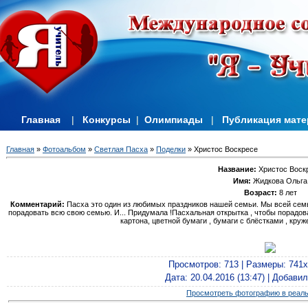
Главная
|
Конкурсы
|
Олимпиады
|
Публикация мат
Главная
»
Фотоальбом
»
Светлая Пасха
»
Поделки
» Христос Воскресе
Название:
Христос Воск
Имя:
Жидкова Ольга
Возраст:
8 лет
Комментарий:
Пасха это один из любимых праздников нашей семьи. Мы всей семьё
порадовать всю свою семью. И... Придумала !Пасхальная открытка , чтобы порадов
картона, цветной бумаги , бумаги с блёстками , кру
Просмотров
: 713 |
Размеры
: 741
Дата
: 20.04.2016 (13:47) |
Добавил
Просмотреть фотографию в реал