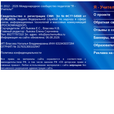
© 2012 - 2026
Международное сообщество педагогов "Я -
Я - Учител
Учитель!"
--------------------
О проекте
Свидетельство о регистрации СМИ: Эл №ФС77-54568 от
....................
21.06.2013г.
выдано Федеральной службой по надзору в сфере
Обратная с
связи, информационных технологий и массовых коммуникаций
(РОСКОМНАДЗОР).
....................
Соучредители: ИП Львова Е.С., Власова Н.В.
Отзывы о с
Главный редактор: Львова Елена Сергеевна
....................
Тел. 89277797310 Эл. адрес: info@pochemu4ka.ru
Баннеры, н
Информация на сайте обновлена: 06.08.2026
....................
ИП Власова Наталья Владимировна ИНН 631943037284
Образовате
ОГРНИП № 317631300102947
....................
Реклама на 
Политика конфиденциальности
Все права на материалы сайта охраняются в соответствии с
законодательством РФ, в том числе законом РФ «Об авторском праве и
смежных правах». Любое использование материалов с сайта
запрещено
без
письменного разрешения администрации сайта.