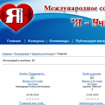
Главная
|
Конкурсы
|
Олимпиады
|
Публикация мат
Главная
»
Фотоальбом
»
Вперёд в будущее
» Поделки
Фотографий в альбоме
:
17
Лэпбук "Пожарная б...
Полёт в космос
Вперёд в будущее
Вперёд в будущее
Поделки
Поделки
Чекмарева Ольга Антоновна
группа "Лисята"
-
2
26.09.2020
13.09.2020
"Славный день побе...
"бабочка-искусница...