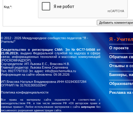
Код *:
© 2012 - 2026
Международное сообщество педагогов "Я -
Я - Учител
Учитель!"
--------------------
О проекте
Свидетельство о регистрации СМИ: Эл №ФС77-54568 от
....................
21.06.2013г.
выдано Федеральной службой по надзору в сфере
Обратная с
связи, информационных технологий и массовых коммуникаций
(РОСКОМНАДЗОР).
....................
Соучредители: ИП Львова Е.С., Власова Н.В.
Отзывы о с
Главный редактор: Львова Елена Сергеевна
....................
Тел. 89277797310 Эл. адрес: info@pochemu4ka.ru
Баннеры, н
Информация на сайте обновлена: 09.08.2026
....................
ИП Власова Наталья Владимировна ИНН 631943037284
Образовате
ОГРНИП № 317631300102947
....................
Реклама на 
Политика конфиденциальности
Все права на материалы сайта охраняются в соответствии с
законодательством РФ, в том числе законом РФ «Об авторском праве и
смежных правах». Любое использование материалов с сайта
запрещено
без
письменного разрешения администрации сайта.