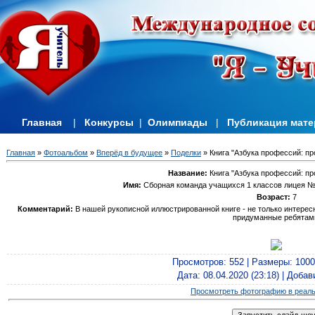
Главная
|
Конкурсы
|
Олимпиады
|
Публикация мат
Главная
»
Фотоальбом
»
Вперёд в будущее
»
Поделки
» Книга "Азбука профессий: п
Название:
Книга "Азбука профессий: п
Имя:
Сборная команда учащихся 1 классов лицея №2
Возраст:
7
Комментарий:
В нашей рукописной иллюстрированной книге - не только интерес
придуманные ребятам
Просмотров
: 552 |
Размеры
: 100
Дата
: 08.04.2020 (23:18) |
Добав
Просмотреть фотографию в реал