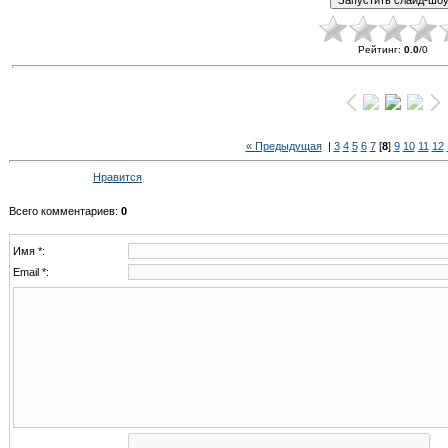
Рейтинг
:
0.0
/
0
« Предыдущая
|
3
4
5
6
7
[
8
]
9
10
11
12
Нравится
Всего комментариев
:
0
Имя *:
Email *: