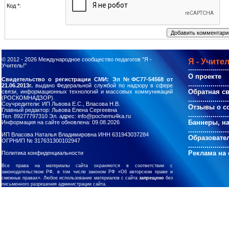
Код *:
© 2012 - 2026
Международное сообщество педагогов "Я -
Я - Учител
Учитель!"
--------------------
О проекте
Свидетельство о регистрации СМИ: Эл №ФС77-54568 от
....................
21.06.2013г.
выдано Федеральной службой по надзору в сфере
Обратная с
связи, информационных технологий и массовых коммуникаций
(РОСКОМНАДЗОР).
....................
Соучредители: ИП Львова Е.С., Власова Н.В.
Отзывы о с
Главный редактор: Львова Елена Сергеевна
....................
Тел. 89277797310 Эл. адрес: info@pochemu4ka.ru
Баннеры, н
Информация на сайте обновлена: 09.08.2026
....................
ИП Власова Наталья Владимировна ИНН 631943037284
Образовате
ОГРНИП № 317631300102947
....................
Реклама на 
Политика конфиденциальности
Все права на материалы сайта охраняются в соответствии с
законодательством РФ, в том числе законом РФ «Об авторском праве и
смежных правах». Любое использование материалов с сайта
запрещено
без
письменного разрешения администрации сайта.