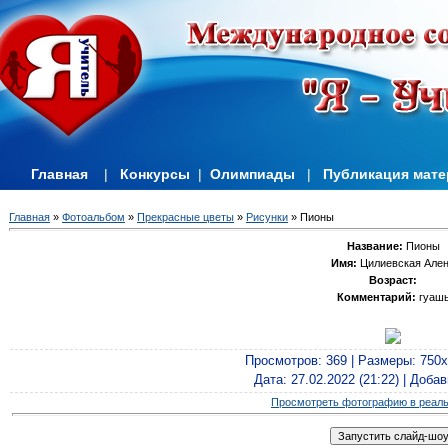
Главная
|
Конкурсы
|
Олимпиады
|
Публикация мат
Главная
»
Фотоальбом
»
Прекрасные цветы
»
Рисунки
» Пионы
Название:
Пионы
Имя:
Цилиевская Але
Возраст:
Комментарий:
гуаш
Просмотров
: 369 |
Размеры
: 750
Дата
: 27.02.2022 (21:22) |
Добав
Просмотреть фотографию в реал