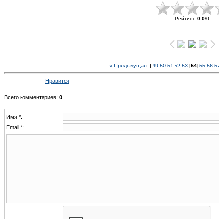
Рейтинг
:
0.0
/
0
« Предыдущая
|
49
50
51
52
53
[
54
]
55
56
5
Нравится
Всего комментариев
:
0
Имя *:
Email *: