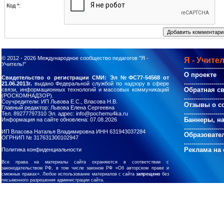
Код *:
© 2012 - 2026
Международное сообщество педагогов "Я -
Я - Учител
Учитель!"
--------------------
О проекте
Свидетельство о регистрации СМИ: Эл №ФС77-54568 от
....................
21.06.2013г.
выдано Федеральной службой по надзору в сфере
Обратная с
связи, информационных технологий и массовых коммуникаций
(РОСКОМНАДЗОР).
....................
Соучредители: ИП Львова Е.С., Власова Н.В.
Отзывы о с
Главный редактор: Львова Елена Сергеевна
....................
Тел. 89277797310 Эл. адрес: info@pochemu4ka.ru
Баннеры, н
Информация на сайте обновлена: 07.08.2026
....................
ИП Власова Наталья Владимировна ИНН 631943037284
Образовате
ОГРНИП № 317631300102947
....................
Реклама на 
Политика конфиденциальности
Все права на материалы сайта охраняются в соответствии с
законодательством РФ, в том числе законом РФ «Об авторском праве и
смежных правах». Любое использование материалов с сайта
запрещено
без
письменного разрешения администрации сайта.