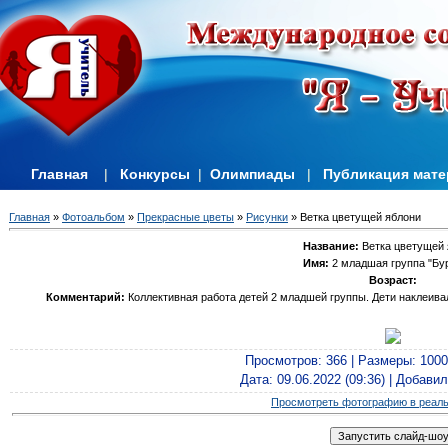
Главная
|
Конкурсы
|
Олимпиады
|
Публикация мат
Главная
»
Фотоальбом
»
Прекрасные цветы
»
Рисунки
» Ветка цветущей яблони
Название:
Ветка цветущей 
Имя:
2 младшая группа "Бу
Возраст:
Комментарий:
Коллективная работа детей 2 младшей группы. Дети наклеива
Просмотров
: 366 |
Размеры
: 100
Дата
: 09.06.2022 (09:36) |
Добавил
Просмотреть фотографию в реал