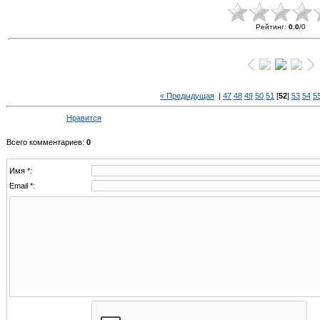
Рейтинг
:
0.0
/
0
« Предыдущая
|
47
48
49
50
51
[
52
]
53
54
5
Нравится
Всего комментариев
:
0
Имя *:
Email *: