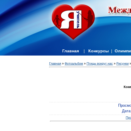
Главная
|
Конкурсы
|
Олимп
Главная
»
Фотоальбом
»
Птицы вокруг нас
»
Рисунки
»
Ком
Просмо
Дата
Про