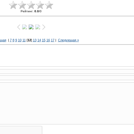
Рейтинг
:
0.0
/
0
ущая
|
7
8
9
10
11
[
12
]
13
14
15
16
17
|
Следующая »