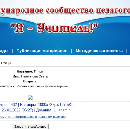
иады
|
Публикация материалов
|
Методическая копилка
|
 Птицы
Название:
Птицы
Имя:
Неьматова Света
Возраст:
ментарий:
Работа выполнена фломастерами
тров
: 432 |
Размеры
: 1000x727px/127.5Kb
: 26.01.2022 (05:27) |
Добавил
:
Lilianamir
смотреть фотографию в реальном размере