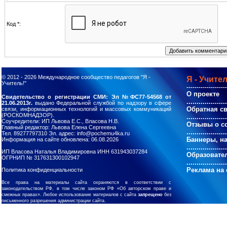
Код *:
© 2012 - 2026
Международное сообщество педагогов "Я -
Я - Учител
Учитель!"
--------------------
О проекте
Свидетельство о регистрации СМИ: Эл №ФС77-54568 от
....................
21.06.2013г.
выдано Федеральной службой по надзору в сфере
Обратная с
связи, информационных технологий и массовых коммуникаций
(РОСКОМНАДЗОР).
....................
Соучредители: ИП Львова Е.С., Власова Н.В.
Отзывы о с
Главный редактор: Львова Елена Сергеевна
....................
Тел. 89277797310 Эл. адрес: info@pochemu4ka.ru
Баннеры, н
Информация на сайте обновлена: 06.08.2026
....................
ИП Власова Наталья Владимировна ИНН 631943037284
Образовате
ОГРНИП № 317631300102947
....................
Реклама на 
Политика конфиденциальности
Все права на материалы сайта охраняются в соответствии с
законодательством РФ, в том числе законом РФ «Об авторском праве и
смежных правах». Любое использование материалов с сайта
запрещено
без
письменного разрешения администрации сайта.