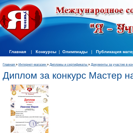
Главная
|
Конкурсы
|
Олимпиады
|
Публикация мат
Главная
»
Интернет-магазин
»
Дипломы и сертификаты
»
Документы за участие в ко
Диплом за конкурс Мастер на