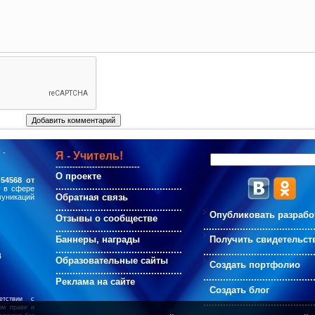
 -
Я - Учитель!
------------------------------
О проекте
54568 от
.............................................
у в сфере
Обратная связь
муникаций
.............................................
Опубликовать разрабо
Отзывы о сообществе
.......................................
.............................................
Баннеры, награды
Получить свидетельст
.............................................
.......................................
4
Образовательные сайты
Создать портфолио
.............................................
.......................................
Реклама на сайте
Создать блог
етствии с
.......................................
ом праве и