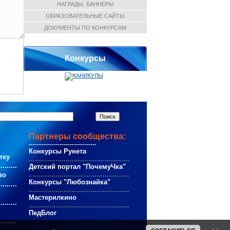
НАГРАДЫ, БАННЕРЫ
ОБРАЗОВАТЕЛЬНЫЕ САЙТЫ
ДОКУМЕНТЫ ПО КОНКУРСАМ
Конкурсы
Партнеры сообщества:
---------------------------------
Конкурсы Рунета
тку
.................................................
.........
Детский портал "ПочемуЧка"
.................................................
во
Конкурсы "Любознайка"
.........
.................................................
Мастерилкино
.........
.................................................
ПедБлог
.........