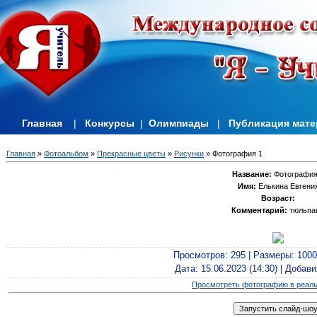
Главная
|
Конкурсы
|
Олимпиады
|
Публикация мат
Главная
»
Фотоальбом
»
Прекрасные цветы
»
Рисунки
» Фотография 1
Название:
Фотография
Имя:
Елькина Евгени
Возраст:
Комментарий:
тюльпа
Просмотров
: 295 |
Размеры
: 100
Дата
: 15.06.2023 (14:30) |
Добави
Просмотреть фотографию в реал