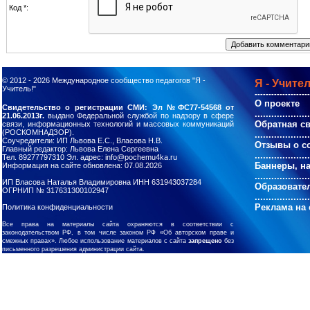
Код *:
© 2012 - 2026
Международное сообщество педагогов "Я -
Я - Учител
Учитель!"
--------------------
О проекте
Свидетельство о регистрации СМИ: Эл №ФС77-54568 от
....................
21.06.2013г.
выдано Федеральной службой по надзору в сфере
Обратная с
связи, информационных технологий и массовых коммуникаций
(РОСКОМНАДЗОР).
....................
Соучредители: ИП Львова Е.С., Власова Н.В.
Отзывы о с
Главный редактор: Львова Елена Сергеевна
....................
Тел. 89277797310 Эл. адрес: info@pochemu4ka.ru
Баннеры, н
Информация на сайте обновлена: 07.08.2026
....................
ИП Власова Наталья Владимировна ИНН 631943037284
Образовате
ОГРНИП № 317631300102947
....................
Реклама на 
Политика конфиденциальности
Все права на материалы сайта охраняются в соответствии с
законодательством РФ, в том числе законом РФ «Об авторском праве и
смежных правах». Любое использование материалов с сайта
запрещено
без
письменного разрешения администрации сайта.