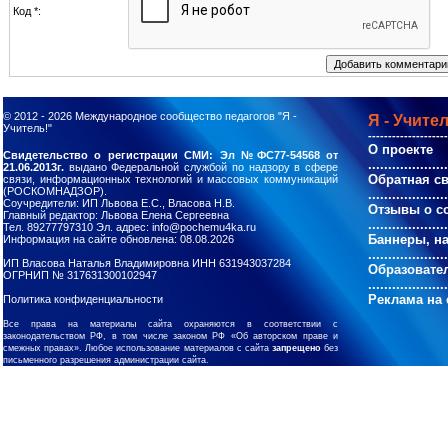
Код *:
© 2012 - 2026
Международное сообщество педагогов "Я -
Я - Учител
Учитель!"
--------------------
О проекте
Свидетельство о регистрации СМИ: Эл №ФС77-54568 от
....................
21.06.2013г.
выдано Федеральной службой по надзору в сфере
Обратная с
связи, информационных технологий и массовых коммуникаций
(РОСКОМНАДЗОР).
....................
Соучредители: ИП Львова Е.С., Власова Н.В.
Отзывы о с
Главный редактор: Львова Елена Сергеевна
....................
Тел. 89277797310 Эл. адрес: info@pochemu4ka.ru
Баннеры, н
Информация на сайте обновлена: 08.08.2026
....................
ИП Власова Наталья Владимировна ИНН 631943037284
Образовате
ОГРНИП № 317631300102947
....................
Реклама на 
Политика конфиденциальности
Все права на материалы сайта охраняются в соответствии с
законодательством РФ, в том числе законом РФ «Об авторском праве и
смежных правах». Любое использование материалов с сайта
запрещено
без
письменного разрешения администрации сайта.