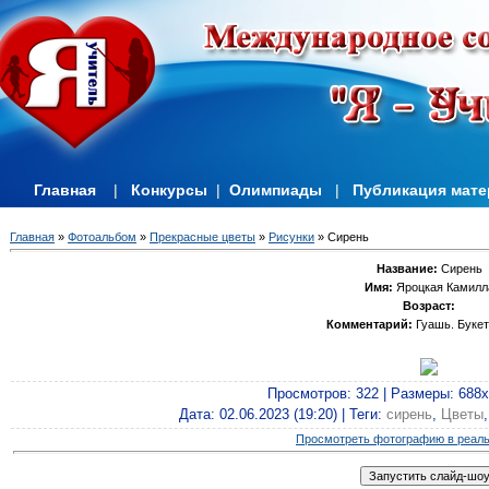
Главная
|
Конкурсы
|
Олимпиады
|
Публикация мат
Главная
»
Фотоальбом
»
Прекрасные цветы
»
Рисунки
» Сирень
Название:
Сирень
Имя:
Яроцкая Камилл
Возраст:
Комментарий:
Гуашь. Букет
Просмотров
: 322 |
Размеры
: 688
Дата
: 02.06.2023 (19:20) |
Теги
:
сирень
,
Цветы
Просмотреть фотографию в реал