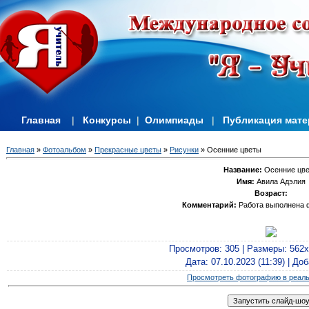
Главная
|
Конкурсы
|
Олимпиады
|
Публикация мат
Главная
»
Фотоальбом
»
Прекрасные цветы
»
Рисунки
» Осенние цветы
Название:
Осенние цв
Имя:
Авила Адэлия
Возраст:
Комментарий:
Работа выполнена 
Просмотров
: 305 |
Размеры
: 562
Дата
: 07.10.2023 (11:39) |
Доб
Просмотреть фотографию в реал