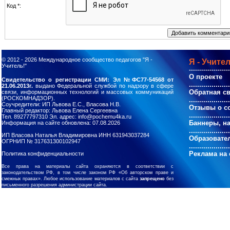
Код *:
© 2012 - 2026
Международное сообщество педагогов "Я -
Я - Учител
Учитель!"
--------------------
О проекте
Свидетельство о регистрации СМИ: Эл №ФС77-54568 от
....................
21.06.2013г.
выдано Федеральной службой по надзору в сфере
Обратная с
связи, информационных технологий и массовых коммуникаций
(РОСКОМНАДЗОР).
....................
Соучредители: ИП Львова Е.С., Власова Н.В.
Отзывы о с
Главный редактор: Львова Елена Сергеевна
....................
Тел. 89277797310 Эл. адрес: info@pochemu4ka.ru
Баннеры, н
Информация на сайте обновлена: 07.08.2026
....................
ИП Власова Наталья Владимировна ИНН 631943037284
Образовате
ОГРНИП № 317631300102947
....................
Реклама на 
Политика конфиденциальности
Все права на материалы сайта охраняются в соответствии с
законодательством РФ, в том числе законом РФ «Об авторском праве и
смежных правах». Любое использование материалов с сайта
запрещено
без
письменного разрешения администрации сайта.