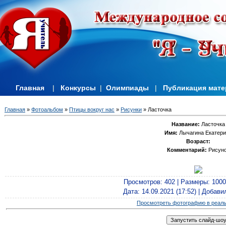
Главная
|
Конкурсы
|
Олимпиады
|
Публикация мат
Главная
»
Фотоальбом
»
Птицы вокруг нас
»
Рисунки
» Ласточка
Название:
Ласточка
Имя:
Лычагина Екатери
Возраст:
Комментарий:
Рисун
Просмотров
: 402 |
Размеры
: 100
Дата
: 14.09.2021 (17:52) |
Добави
Просмотреть фотографию в реал