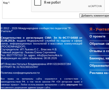
Код *:
© 2012 - 2026
Международное сообщество педагогов "Я -
Я - Учител
Учитель!"
--------------------
О проекте
Свидетельство о регистрации СМИ: Эл №ФС77-54568 от
....................
21.06.2013г.
выдано Федеральной службой по надзору в сфере
Обратная с
связи, информационных технологий и массовых коммуникаций
(РОСКОМНАДЗОР).
....................
Соучредители: ИП Львова Е.С., Власова Н.В.
Отзывы о с
Главный редактор: Львова Елена Сергеевна
....................
Тел. 89277797310 Эл. адрес: info@pochemu4ka.ru
Баннеры, н
Информация на сайте обновлена: 08.08.2026
....................
ИП Власова Наталья Владимировна ИНН 631943037284
Образовате
ОГРНИП № 317631300102947
....................
Реклама на 
Политика конфиденциальности
Все права на материалы сайта охраняются в соответствии с
законодательством РФ, в том числе законом РФ «Об авторском праве и
смежных правах». Любое использование материалов с сайта
запрещено
без
письменного разрешения администрации сайта.