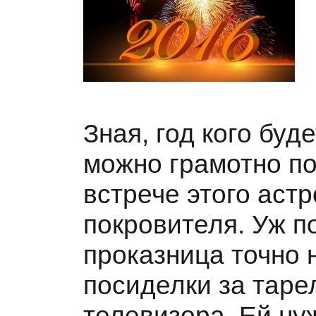
Зная, год кого буд
можно грамотно по
встрече этого аст
покровителя. Уж п
проказница точно 
посиделки за таре
телевизора. Ей ну