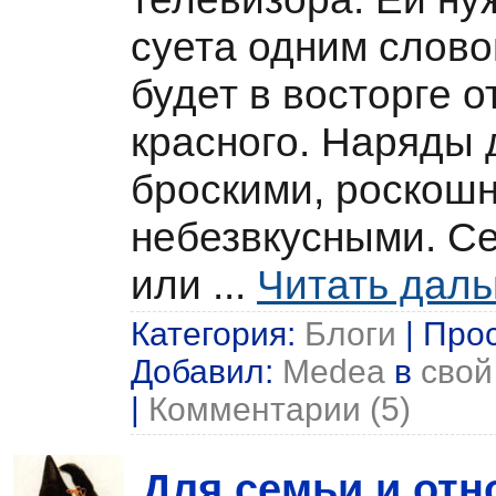
суета одним слово
будет в восторге о
красного. Наряды 
броскими, роскош
небезвкусными. С
или
...
Читать дал
Категория:
Блоги
| Прос
Добавил:
Medea
в
свой
|
Комментарии (5)
Для семьи и от