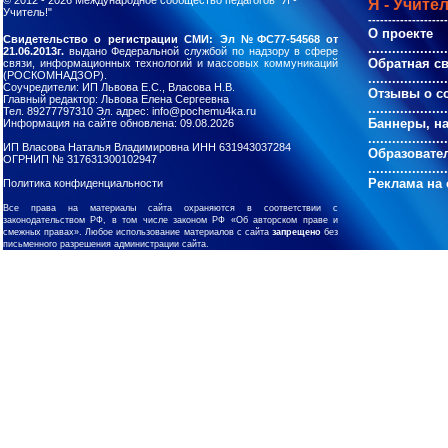
© 2012 - 2026
Международное сообщество педагогов "Я -
Я - Учител
Учитель!"
--------------------
О проекте
Свидетельство о регистрации СМИ: Эл №ФС77-54568 от
....................
21.06.2013г.
выдано Федеральной службой по надзору в сфере
Обратная с
связи, информационных технологий и массовых коммуникаций
(РОСКОМНАДЗОР).
....................
Соучредители: ИП Львова Е.С., Власова Н.В.
Отзывы о с
Главный редактор: Львова Елена Сергеевна
....................
Тел. 89277797310 Эл. адрес: info@pochemu4ka.ru
Баннеры, н
Информация на сайте обновлена: 09.08.2026
....................
ИП Власова Наталья Владимировна ИНН 631943037284
Образовате
ОГРНИП № 317631300102947
....................
Реклама на 
Политика конфиденциальности
Все права на материалы сайта охраняются в соответствии с
законодательством РФ, в том числе законом РФ «Об авторском праве и
смежных правах». Любое использование материалов с сайта
запрещено
без
письменного разрешения администрации сайта.