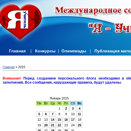
Главная
|
Конкурсы
|
Олимпиады
|
Публикация мат
Главная
»
2015
Внимание!
Перед созданием персонального блога необходимо в об
заполнения. Все сообщения, нарушающие правила, будут удалены.
Январь 2015
Пн
Вт
Ср
Чт
Пт
Сб
Вс
1
2
3
4
5
6
7
8
9
10
11
12
13
14
15
16
17
18
19
20
21
22
23
24
25
26
27
28
29
30
31