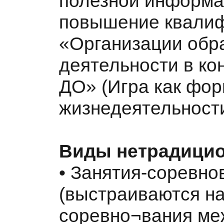
полезной информа
повышение квалиф
«Организации обр
деятельности в ко
ДО» (Игра как фо
жизнедеятельност
Виды нетрадицио
• Занятия-соревно
(выстраиваются на
соревно¬вания меж