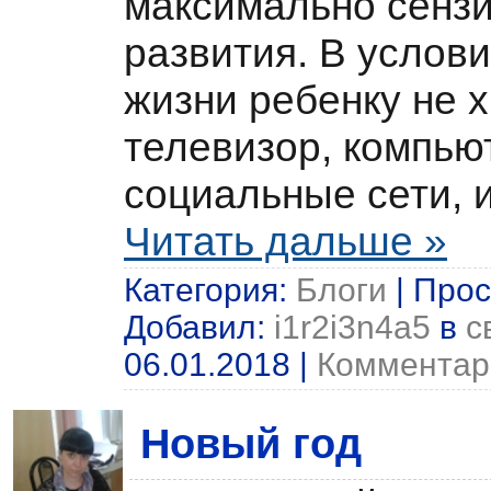
максимально сенз
развития. В услов
жизни ребенку не 
телевизор, компью
социальные сети, 
Читать дальше »
Категория:
Блоги
| Прос
Добавил:
i1r2i3n4a5
в
с
06.01.2018
|
Комментари
Новый год