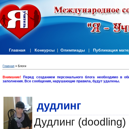
Главная
|
Конкурсы
|
Олимпиады
|
Публикация мат
Главная
»
Блоги
Внимание!
Перед созданием персонального блога необходимо в об
заполнения. Все сообщения, нарушающие правила, будут удалены.
дудлинг
Дудлинг (doodling)