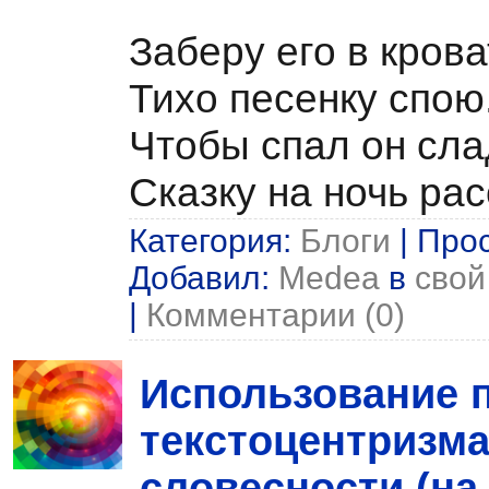
Заберу его в крова
Тихо песенку спою
Чтобы спал он сла
Сказку на ночь рас
Категория:
Блоги
| Прос
Добавил:
Medea
в
свой
|
Комментарии (0)
Использование 
текстоцентризма
словесности (на