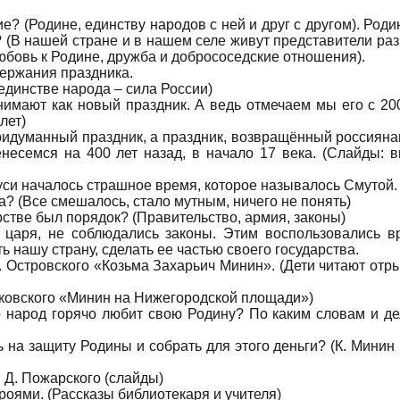
е? (Родине, единству народов с ней и друг с другом). Роди
 (В нашей стране и в нашем селе живут представители ра
юбовь к Родине, дружба и добрососедские отношения).
держания праздника.
 единстве народа – сила России)
имают как новый праздник. А ведь отмечаем мы его с 200
лет)
придуманный праздник, а праздник, возвращённый россияна
несемся на 400 лет назад, в начало 17 века. (Слайды: 
Руси началось страшное время, которое называлось Смутой.
а? (Все смешалось, стало мутным, ничего не понять)
арстве был порядок? (Правительство, армия, законы)
 царя, не соблюдались законы. Этим воспользовались в
ть нашу страну, сделать ее частью своего государства.
. Островского «Козьма Захарьич Минин». (Дети читают отр
аковского «Минин на Нижегородской площади»)
о народ горячо любит свою Родину? По каким словам и д
ь на защиту Родины и собрать для этого деньги? (К. Минин 
 Д. Пожарского (слайды)
роями. (Рассказы библиотекаря и учителя)