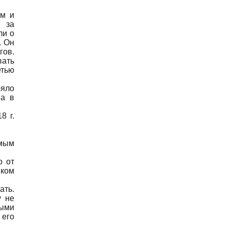
ым и
, за
ли о
. Он
гов.
вать
етью
ояло
 а в
8 г.
мым
о от
иком
ать.
у не
ными
 его