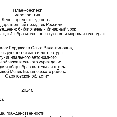
План-конспект
мероприятия
«День народного единства –
ударственный праздник России»
ведения: библиотечный бинарный урок
а», «Изобразительное искусство и мировая культура»
ала: Бордакова Ольга Валентиновна,
ель русского языка и литературы
Муниципального автономного
еобразовательного учреждения
няя общеобразовательная школа
ьшой Мелик Балашовского района
Саратовской области»
2024г.
да
ма, гражданственности;