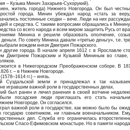
имя – Кузьма Минич Захарьев-Сухорукий).
иен, житель города) Нижнего Новгорода. Он был честн
аростой города. Минин убеждал народ «стать за веру
ачались постоянные сходки – вече. Люди на них рассужда
людей и средства. С такими вопросами обращались к Минину
едства со всего народа и всем миром защитить Русь от вра
ениями Минина и решили образовать ополчение, созы
деньги. По совету Минина давали «третью деньгу», т.е. тр
, выбрали вождем князя Дмитрия Пожарского.
 другие города. В начале апреля 1612 г. в Ярославле ст
зем Дмитрием Пожарским и Кузьмой Мининым во главе,
оляков.
окоится в Нижегородском Преображенском соборе. В 181
1826 г. – в Нижнем Новгороде.
578–1614 гг.) – князь.
ей Суздальской земли и принадлежал к так называе
 не игравшим важной роли в государственных делах.
ий был ранен и лечил ранения в своей вотчине недалек
были посадские люди приглашать его стать начальн
ижнем Новгороде. Он согласился.
играл важной роли в государстве, как можно было бы ожид
к государю советником, ни главным военачальником. Ем
арственных дел. Служба его ограничилась второстепен
льском Спасо-Ефимовском монастыре. Но в памяти народа
.