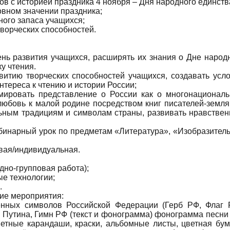
ов с историей праздника 4 ноября – Дня народного единств
овном значении праздника;
ного запаса учащихся;
творческих способностей.
нь развития учащихся, расширять их знания о Дне народ
у чтения.
витию творческих способностей учащихся, создавать усл
нтереса к чтению и истории России;
мировать представление о России как о многонационал
 любовь к малой родине посредством книг писателей-земля
ьным традициям и символам страны, развивать нравстве
бинарный урок по предметам «Литература», «Изобразител
вая/индивидуальная.
дно-групповая работа);
е технологии;
.
ие мероприятия:
венных символов Российской Федерации (Герб РФ, Флаг 
Путина, Гимн РФ (текст и фонограмма) фонограмма песни
ветные карандаши, краски, альбомные листы, цветная бум