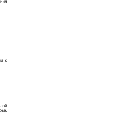
ния
ии с
алой
рье,