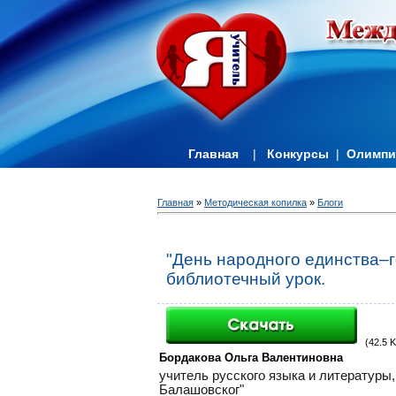
Главная
|
Конкурсы
|
Олимп
Главная
»
Методическая копилка
»
Блоги
"День народного единства–
библиотечный урок.
(42.5 K
Бордакова Ольга Валентиновна
учитель русского языка и литературы
Балашовског"