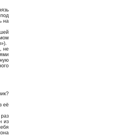
нязь
 под
ь на
чшей
амом
»).
, не
рями
нную
ного
ник?
в её
 раз
н из
себя
кона