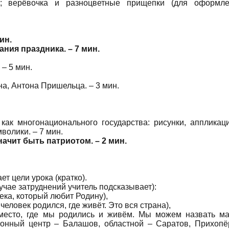
; верёвочка и разноцветные прищепки (для оформле
ин.
ания праздника. – 7 мин.
– 5 мин.
на, Антона Пришельца. – 3 мин.
как многонационального государства: рисунки, аппликац
волики. – 7 мин.
начит быть патриотом. – 2 мин.
ет цели урока (кратко).
учае затруднений учитель подсказывает):
ека, который любит Родину),
 человек родился, где живёт. Это вся страна),
 место, где мы родились и живём. Мы можем назвать м
йонный центр – Балашов, областной – Саратов, Прихопё