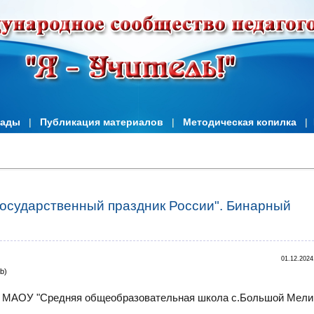
иады
|
Публикация материалов
|
Методическая копилка
|
государственный праздник России". Бинарный
01.12.2024
b)
,
МАОУ "Средняя общеобразовательная школа с.Большой Мели