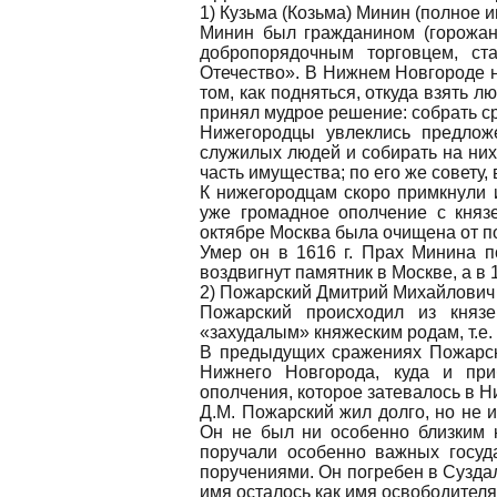
1) Кузьма (Козьма) Минин (полное 
Минин был гражданином (горожан
добропорядочным торговцем, ст
Отечество». В Нижнем Новгороде н
том, как подняться, откуда взять 
принял мудрое решение: собрать ср
Нижегородцы увлеклись предлож
служилых людей и собирать на них 
часть имущества; по его же совету
К нижегородцам скоро примкнули и
уже громадное ополчение с кня
октябре Москва была очищена от п
Умер он в 1616 г. Прах Минина п
воздвигнут памятник в Москве, а в 
2) Пожарский Дмитрий Михайлович (1
Пожарский происходил из княз
«захудалым» княжеским родам, т.е.
В предыдущих сражениях Пожарск
Нижнего Новгорода, куда и при
ополчения, которое затевалось в Н
Д.М. Пожарский жил долго, но не 
Он не был ни особенно близким 
поручали особенно важных госуд
поручениями. Он погребен в Сузда
имя осталось как имя освободителя