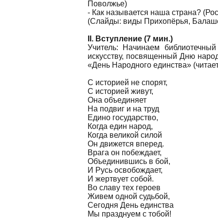
Поволжье)
- Как называется наша страна? (Рос
(Слайды: виды Прихопёрья, Балашо
II. Вступление (7 мин.)
Учитель: Начинаем библиотечный
искусству, посвященный Дню наро
«День Народного единства» (читает
С историей не спорят,
С историей живут,
Она объединяет
На подвиг и на труд
Едино государство,
Когда един народ,
Когда великой силой
Он движется вперед.
Врага он побеждает,
Объединившись в бой,
И Русь освобождает,
И жертвует собой.
Во славу тех героев
Живем одной судьбой,
Сегодня День единства
Мы празднуем с тобой!