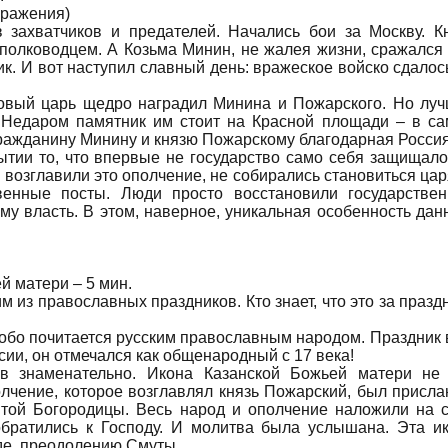
 сражения)
 захватчиков и предателей. Начались бои за Москву. К
полководцем. А Козьма Минин, не жалея жизни, сражался
ик. И вот наступил славный день: вражеское войско сдалос
новый царь щедро наградил Минина и Пожарского. Но лу
. Недаром памятник им стоит на Красной площади – в с
Гражданину Минину и князю Пожарскому благодарная Россия
ытии то, что впервые не государство само себя защищало
е возглавили это ополчение, не собирались становиться ца
твенные посты. Люди просто восстановили государстве
му власть. В этом, наверное, уникальная особенность дан
й матери – 5 мин.
м из православных праздников. Кто знает, что это за празд
обо почитается русским православным народом. Праздник 
сии, он отмечался как общенародный с 17 века!
ов знаменательно. Икона Казанской Божьей матери не
олчение, которое возглавлял князь Пожарский, был присла
ятой Богородицы. Весь народ и ополчение наложили на 
обратились к Господу. И молитва была услышана. Эта и
де, преодолению Смуты.