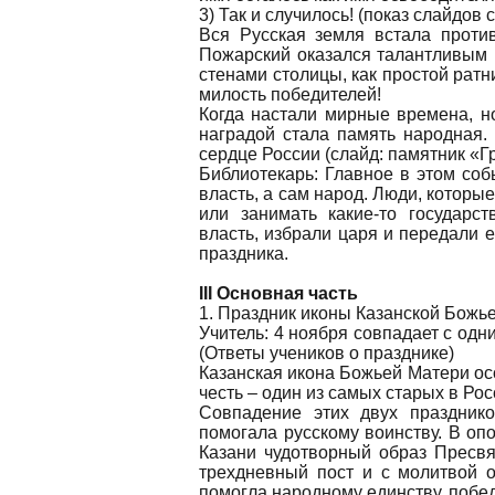
3) Так и случилось! (показ слайдов
Вся Русская земля встала против
Пожарский оказался талантливым 
стенами столицы, как простой ратн
милость победителей!
Когда настали мирные времена, 
наградой стала память народная
сердце России (слайд: памятник «
Библиотекарь: Главное в этом соб
власть, а сам народ. Люди, которы
или занимать какие-то государс
власть, избрали царя и передали е
праздника.
III Основная часть
1. Праздник иконы Казанской Божье
Учитель: 4 ноября совпадает с одни
(Ответы учеников о празднике)
Казанская икона Божьей Матери ос
честь – один из самых старых в Рос
Совпадение этих двух праздник
помогала русскому воинству. В оп
Казани чудотворный образ Пресв
трехдневный пост и с молитвой 
помогла народному единству, побе