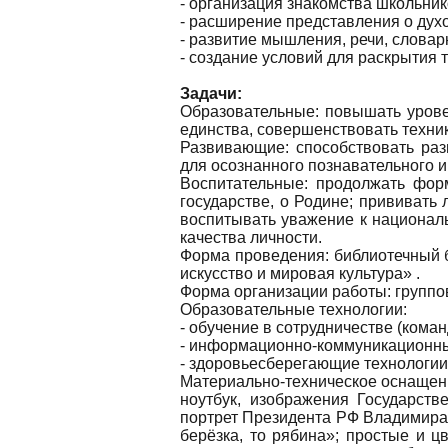
- организация знакомства школьник
- расширение представления о дух
- развитие мышления, речи, словар
- создание условий для раскрытия 
Задачи:
Образовательные: повышать урове
единства, совершенствовать техник
Развивающие: способствовать раз
для осознанного познавательного и
Воспитательные: продолжать фор
государстве, о Родине; прививать
воспитывать уважение к национал
качества личности.
Форма проведения: библиотечный 
искусство и мировая культура» .
Форма организации работы: группо
Образовательные технологии:
- обучение в сотрудничестве (коман
- информационно-коммуникационны
- здоровьесберегающие технологии
Материально-техническое оснащен
ноутбук, изображения Государст
портрет Президента РФ Владимира 
берёзка, то рябина»; простые и ц