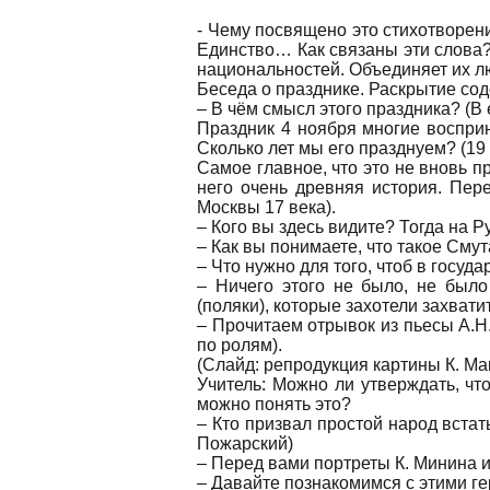
- Чему посвящено это стихотворени
Единство… Как связаны эти слова?
национальностей. Объединяет их л
Беседа о празднике. Раскрытие со
– В чём смысл этого праздника? (В
Праздник 4 ноября многие восприн
Сколько лет мы его празднуем? (19 
Самое главное, что это не вновь 
него очень древняя история. Пере
Москвы 17 века).
– Кого вы здесь видите? Тогда на 
– Как вы понимаете, что такое Смут
– Что нужно для того, чтоб в госуд
– Ничего этого не было, не было
(поляки), которые захотели захвати
– Прочитаем отрывок из пьесы А.Н
по ролям).
(Слайд: репродукция картины К. М
Учитель: Можно ли утверждать, чт
можно понять это?
– Кто призвал простой народ встат
Пожарский)
– Перед вами портреты К. Минина и
– Давайте познакомимся с этими ге