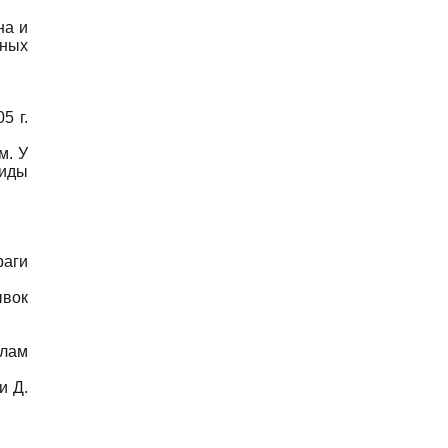
на и
зных
5 г.
м. У
виды
раги
ывок
елам
и Д.