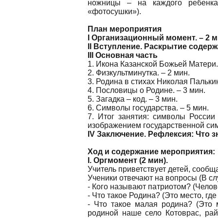
ножницы – на каждого ребенка
«фотосушки»).
План мероприятия
I Организационный момент. – 2 м
II Вступление. Раскрытие содерж
III Основная часть
1. Икона Казанской Божьей Матери. 
2. Физкультминутка. – 2 мин.
3. Родина в стихах Николая Пальки
4. Пословицы о Родине. – 3 мин.
5. Загадка – код. – 3 мин.
6. Символы государства. – 5 мин.
7. Итог занятия: символы России 
изображением государственной сим
IV Заключение. Рефлексия: Что з
Ход и содержание мероприятия:
I. Оргмомент (2 мин).
Учитель приветствует детей, сообща
Ученики отвечают на вопросы (В сл
- Кого называют патриотом? (Челов
- Что такое Родина? (Это место, где
- Что такое малая родина? (Это
родиной наше село Котоврас, ра