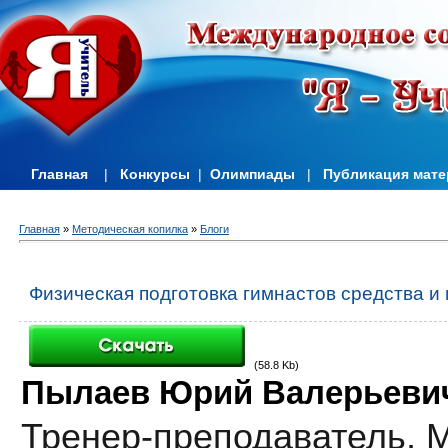
Главная
|
Конкурсы
|
Олимпиады
|
Публикация мат
Главная
»
Методическая копилка
»
Блоги
Физическая подготовка гимнастов средства и
(58.8 Kb)
Пылаев Юрий Валерьеви
Тренер-преподаватель,
М