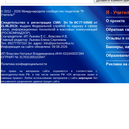
© 2012 - 2026
Международное сообщество педагогов "Я -
Я - Учител
Учитель!"
--------------------
О проекте
Свидетельство о регистрации СМИ: Эл №ФС77-54568 от
....................
21.06.2013г.
выдано Федеральной службой по надзору в сфере
Обратная с
связи, информационных технологий и массовых коммуникаций
(РОСКОМНАДЗОР).
....................
Соучредители: ИП Львова Е.С., Власова Н.В.
Отзывы о с
Главный редактор: Львова Елена Сергеевна
....................
Тел. 89277797310 Эл. адрес: info@pochemu4ka.ru
Баннеры, н
Информация на сайте обновлена: 09.08.2026
....................
ИП Власова Наталья Владимировна ИНН 631943037284
Образовате
ОГРНИП № 317631300102947
....................
Реклама на 
Политика конфиденциальности
Все права на материалы сайта охраняются в соответствии с
законодательством РФ, в том числе законом РФ «Об авторском праве и
смежных правах». Любое использование материалов с сайта
запрещено
без
письменного разрешения администрации сайта.