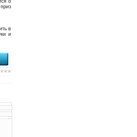
тся о
 приз
ить в
уки и