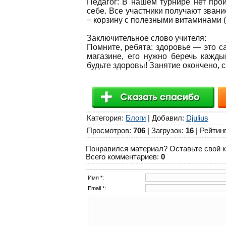
Педагог: В нашем турнире нет про
себе. Все участники получают зван
− корзину с полезными витаминами (я
Заключительное слово учителя:
Помните, ребята: здоровье — это са
магазине, его нужно беречь кажды
будьте здоровы! Занятие окончено, 
Категория
:
Блоги
|
Добавил
:
Djulius
Просмотров
:
706
|
Загрузок
:
16
|
Рейтин
Понравился материал? Оставьте свой к
Всего комментариев
:
0
Имя *:
Email *: