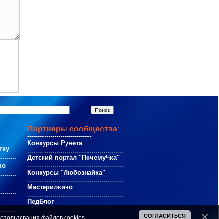
Партнеры сообщества:
---------------------------------
Конкурсы Рунета
тку
.................................................
.........
Детский портал "ПочемуЧка"
.................................................
во
Конкурсы "Любознайка"
.........
.................................................
Мастерилкино
.........
.................................................
ПедБлог
.........
СОГЛАСИТЬСЯ
спользования файлов cookies
.