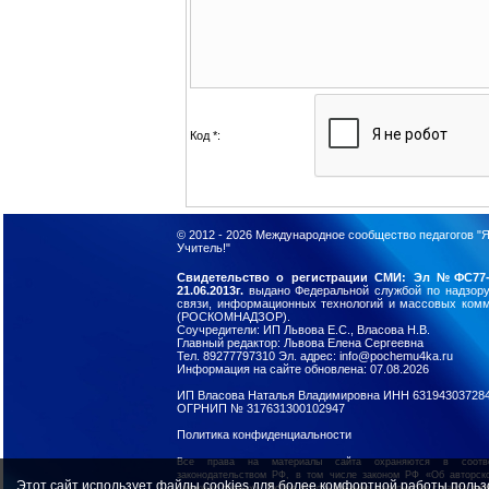
Код *:
© 2012 - 2026
Международное сообщество педагогов "Я
Учитель!"
Свидетельство о регистрации СМИ: Эл №ФС77-
21.06.2013г.
выдано Федеральной службой по надзор
связи, информационных технологий и массовых ком
(РОСКОМНАДЗОР).
Соучредители: ИП Львова Е.С., Власова Н.В.
Главный редактор: Львова Елена Сергеевна
Тел. 89277797310 Эл. адрес: info@pochemu4ka.ru
Информация на сайте обновлена: 07.08.2026
ИП Власова Наталья Владимировна ИНН 63194303728
ОГРНИП № 317631300102947
Политика конфиденциальности
Все права на материалы сайта охраняются в соотв
законодательством РФ, в том числе законом РФ «Об авторск
Этот сайт использует файлы cookies для более комфортной работы польз
смежных правах». Любое использование материалов с сайта
зап