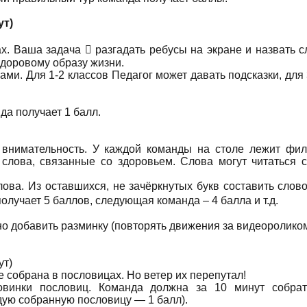
ут)
х. Ваша задача  разгадать ребусы на экране и назвать с
здоровому образу жизни.
ами. Для 1-2 классов Педагог может давать подсказки, для 
да получает 1 балл.
 внимательность. У каждой команды на столе лежит фи
 слова, связанные со здоровьем. Слова могут читаться 
ова. Из оставшихся, не зачёркнутых букв составить слово
олучает 5 баллов, следующая команда – 4 балла и т.д.
о добавить разминку (повторять движения за видеоролико
ут)
е собрана в пословицах. Но ветер их перепутал!
овинки пословиц. Команда должна за 10 минут собрат
ждую собранную пословицу — 1 балл).