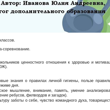
классов.
а-соревнование.
ольников ценностного отношения к здоровью и мотива
ОЖ).
овые знания о правилах личной гигиены, пользе правил
ежиме дня.
ское мышление, внимание, память, умение анализиров
ние ребусов, филвордов и загадок).
ьтуру заботы о себе, чувство командного духа, товарищес