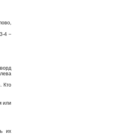
лово,
3-4 −
лворд
слева
. Кто
м или
ь их