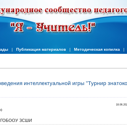
иады
|
Публикация материалов
|
Методическая копилка
|
оведения интеллектуальной игры "Турнир знаток
18.06.20
b)
,
ГОБООУ ЗСШИ