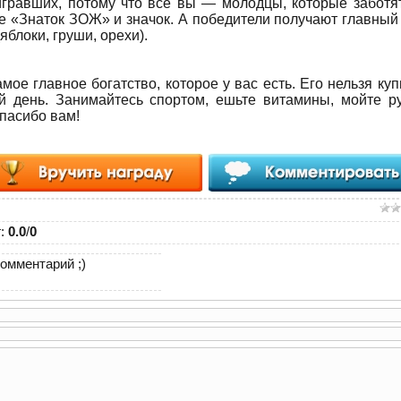
игравших, потому что все вы — молодцы, которые заботя
ие «Знаток ЗОЖ» и значок. А победители получают главный
блоки, груши, орехи).
мое главное богатство, которое у вас есть. Его нельзя куп
й день. Занимайтесь спортом, ешьте витамины, мойте р
спасибо вам!
г
:
0.0
/
0
омментарий ;)