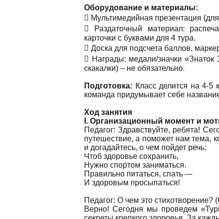
Оборудование и материалы:
 Мультимедийная презентация (для 
 Раздаточный материал: распеч
карточки с буквами для 4 тура.
 Доска для подсчета баллов, марке
 Награды: медали/значки «Знаток
скакалки) – не обязательно.
Подготовка:
Класс делится на 4-5
команда придумывает себе название
Ход занятия
I. Организационный момент и моти
Педагог: Здравствуйте, ребята! Се
путешествие, а поможет нам тема, 
и догадайтесь, о чем пойдет речь:
Чтоб здоровье сохранить,
Нужно спортом заниматься.
Правильно питаться, спать —
И здоровым просыпаться!
Педагог: О чем это стихотворение? (
Верно! Сегодня мы проведем «Тур
секреты крепкого здоровья. За кажд