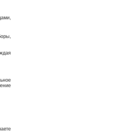
ами,
боры,
аждая
льное
рение
наете