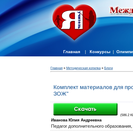
Главная
|
Конкурсы
|
Олимп
Главная
»
Методическая копилка
»
Блоги
Комплект материалов для пр
ЗОЖ"
(586.2 K
Иванова Юлия Андреевна
Педагог дополнительного образования