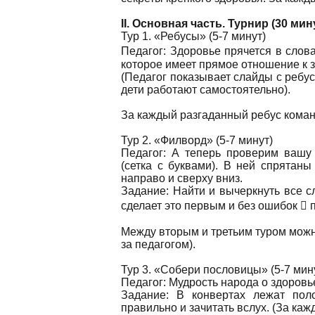
II. Основная часть. Турнир (30 мин
Тур 1. «Ребусы» (5-7 минут)
Педагог: Здоровье прячется в слова
которое имеет прямое отношение к 
(Педагог показывает слайды с ребус
дети работают самостоятельно).
За каждый разгаданный ребус коман
Тур 2. «Филворд» (5-7 минут)
Педагог: А теперь проверим вашу
(сетка с буквами). В ней спрятаны
направо и сверху вниз.
Задание: Найти и вычеркнуть все сл
сделает это первым и без ошибок  п
Между вторым и третьим туром можн
за педагогом).
Тур 3. «Собери пословицы» (5-7 мин
Педагог: Мудрость народа о здоровь
Задание: В конвертах лежат пол
правильно и зачитать вслух. (За ка