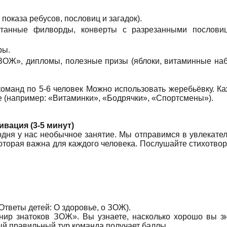
показа ребусов, пословиц и загадок).
атанные филворды, конверты с разрезанными пословиц
ры.
 ЗОЖ», дипломы, полезные призы (яблоки, витаминные на
 команд по 5-6 человек Можно использовать жеребьёвку. К
 (например: «Витаминки», «Бодрячки», «Спортсмены»).
вация (3-5 минут)
годня у нас необычное занятие. Мы отправимся в увлекате
которая важна для каждого человека. Послушайте стихотво
Ответы детей: О здоровье, о ЗОЖ).
нир знатоков ЗОЖ». Вы узнаете, насколько хорошо вы з
ый правильный тур команда получает баллы.