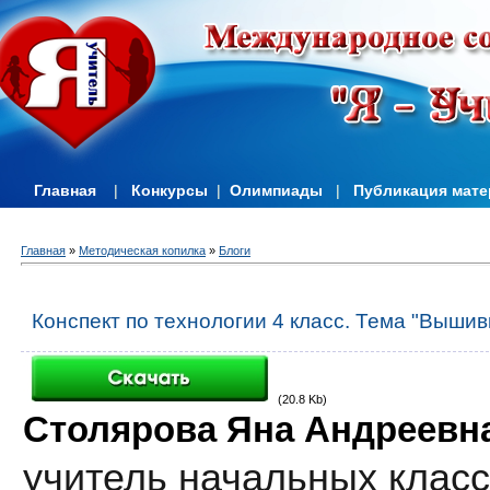
Главная
|
Конкурсы
|
Олимпиады
|
Публикация мат
Главная
»
Методическая копилка
»
Блоги
Конспект по технологии 4 класс. Тема "Выши
(20.8 Kb)
Столярова Яна Андреевн
учитель начальных клас