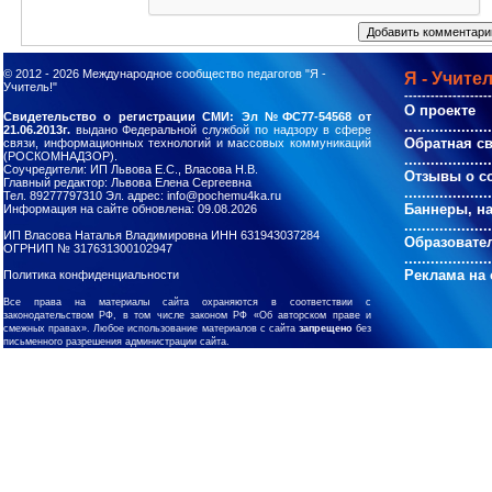
© 2012 - 2026
Международное сообщество педагогов "Я -
Я - Учител
Учитель!"
--------------------
О проекте
Свидетельство о регистрации СМИ: Эл №ФС77-54568 от
....................
21.06.2013г.
выдано Федеральной службой по надзору в сфере
Обратная с
связи, информационных технологий и массовых коммуникаций
(РОСКОМНАДЗОР).
....................
Соучредители: ИП Львова Е.С., Власова Н.В.
Отзывы о с
Главный редактор: Львова Елена Сергеевна
....................
Тел. 89277797310 Эл. адрес: info@pochemu4ka.ru
Баннеры, н
Информация на сайте обновлена: 09.08.2026
....................
ИП Власова Наталья Владимировна ИНН 631943037284
Образовате
ОГРНИП № 317631300102947
....................
Реклама на 
Политика конфиденциальности
Все права на материалы сайта охраняются в соответствии с
законодательством РФ, в том числе законом РФ «Об авторском праве и
смежных правах». Любое использование материалов с сайта
запрещено
без
письменного разрешения администрации сайта.