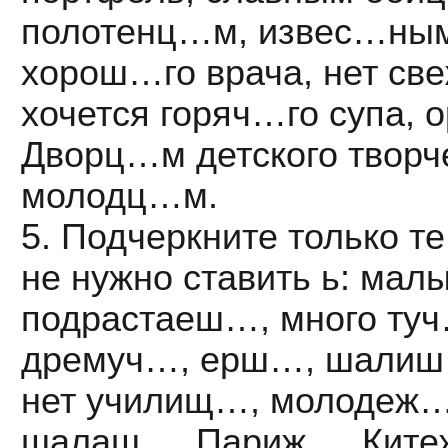
полотенц…м, извес…ным
хорош…го врача, нет св
хочется горяч…го супа, 
Дворц…м детского творч
молодц…м.
5. Подчеркните только те
не нужно ставить ь: ма
подрастаеш…, много туч
дремуч…, ерш…, шалиш
нет училищ…, молодеж…
шалаш…, Париж…, Ките