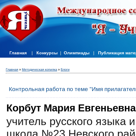
Главная
|
Конкурсы
|
Олимпиады
|
Публикация мат
Главная
»
Методическая копилка
»
Блоги
Контрольная работа по теме "Имя прилагател
Корбут Мария Евгеньевна
учитель русского языка 
школа №23 Невского рай