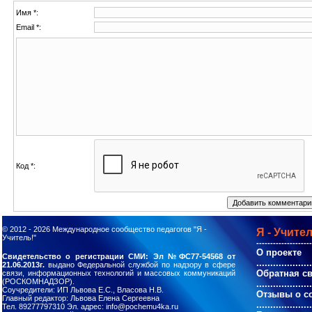
Имя *:
Email *:
Код *:
© 2012 - 2026
Международное сообщество педагогов "Я -
Я - Учител
Учитель!"
--------------------
О проекте
Свидетельство о регистрации СМИ: Эл №ФС77-54568 от
....................
21.06.2013г.
выдано Федеральной службой по надзору в сфере
Обратная с
связи, информационных технологий и массовых коммуникаций
(РОСКОМНАДЗОР).
....................
Соучредители: ИП Львова Е.С., Власова Н.В.
Отзывы о с
Главный редактор: Львова Елена Сергеевна
....................
Тел. 89277797310 Эл. адрес: info@pochemu4ka.ru