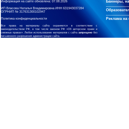
Баннеры, н
Информация на сайте обновлена: 07.08.2026
....................
ИП Власова Наталья Владимировна ИНН 631943037284
Образовате
ОГРНИП № 317631300102947
....................
Реклама на 
Политика конфиденциальности
Все права на материалы сайта охраняются в соответствии с
законодательством РФ, в том числе законом РФ «Об авторском праве и
смежных правах». Любое использование материалов с сайта
запрещено
без
письменного разрешения администрации сайта.