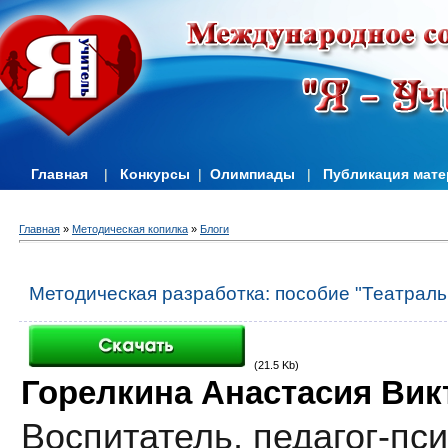
Главная
|
Конкурсы
|
Олимпиады
|
Публикация мат
Главная
»
Методическая копилка
»
Блоги
Методическая разработка: пособие "Театраль
(21.5 Kb)
Горелкина Анастасия Вик
Воспитатель, педагог-пс