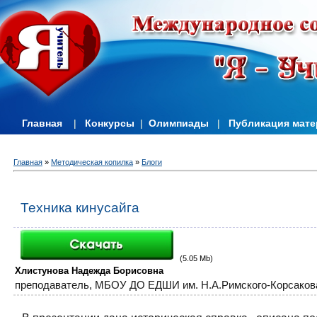
Главная
|
Конкурсы
|
Олимпиады
|
Публикация мат
Главная
»
Методическая копилка
»
Блоги
Техника кинусайга
(5.05 Mb)
Хлистунова Надежда Борисовна
преподаватель,
МБОУ ДО ЕДШИ им. Н.А.Римского-Корсаков