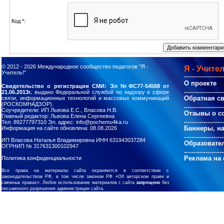
Код *:
© 2012 - 2026
Международное сообщество педагогов "Я -
Я - Учител
Учитель!"
--------------------
О проекте
Свидетельство о регистрации СМИ: Эл №ФС77-54568 от
....................
21.06.2013г.
выдано Федеральной службой по надзору в сфере
Обратная с
связи, информационных технологий и массовых коммуникаций
(РОСКОМНАДЗОР).
....................
Соучредители: ИП Львова Е.С., Власова Н.В.
Отзывы о с
Главный редактор: Львова Елена Сергеевна
....................
Тел. 89277797310 Эл. адрес: info@pochemu4ka.ru
Баннеры, н
Информация на сайте обновлена: 08.08.2026
....................
ИП Власова Наталья Владимировна ИНН 631943037284
Образовате
ОГРНИП № 317631300102947
....................
Реклама на 
Политика конфиденциальности
Все права на материалы сайта охраняются в соответствии с
законодательством РФ, в том числе законом РФ «Об авторском праве и
смежных правах». Любое использование материалов с сайта
запрещено
без
письменного разрешения администрации сайта.