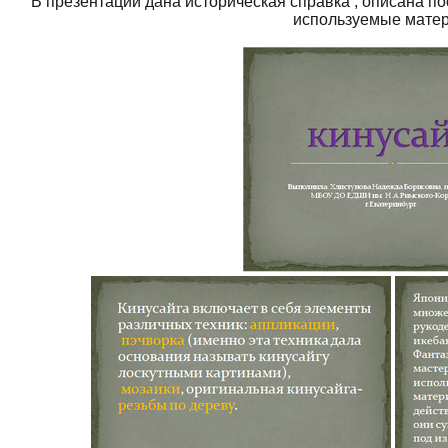
В презентации дана историческая справка , описана по
используемые мате