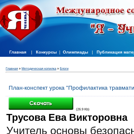
Главная
|
Конкурсы
|
Олимпиады
|
Публикация мат
Главная
»
Методическая копилка
»
Блоги
План-конспект урока "Профилактика травмати
(26.9 Kb)
Трусова Ева Викторовна
Учитель основы безопас